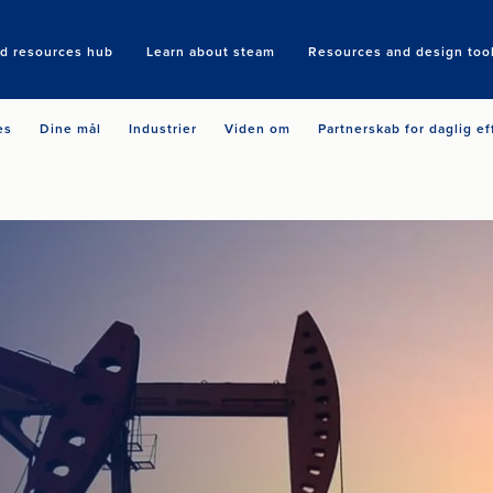
nd resources hub
Learn about steam
Resources and design too
Search
es
Dine mål
Industrier
Viden om
Partnerskab for daglig ef