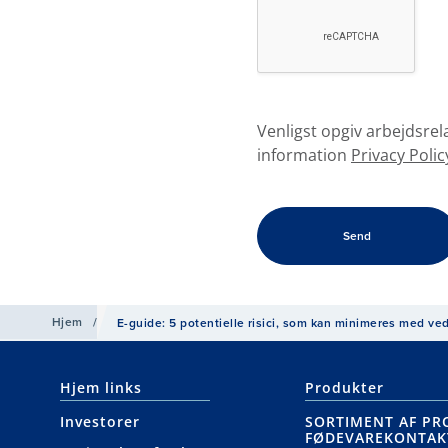
Venligst opgiv arbejdsrel
information
Privacy Polic
Hjem
/
E-guide: 5 potentielle risici, som kan minimeres med ve
Hjem links
Produkter
Investorer
SORTIMENT AF PR
FØDEVAREKONTAK