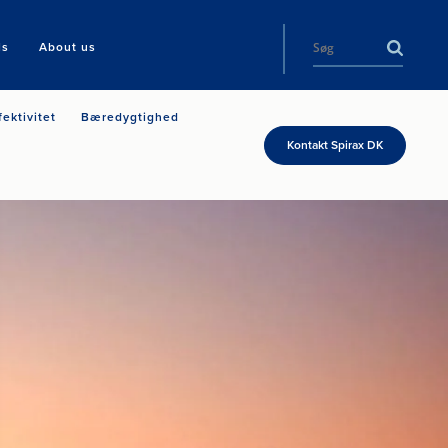
ls
About us
fektivitet
Bæredygtighed
Kontakt Spirax DK