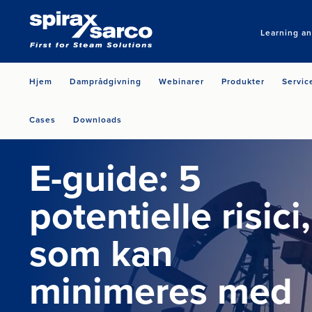
Learning a
Hjem
Damprådgivning
Webinarer
Produkter
Servic
Cases
Downloads
E-guide: 5
potentielle risici,
som kan
minimeres med