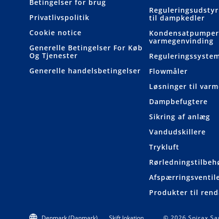
Betingelser for brug
Reguleringsudstyr
Privatlivspolitik
til dampkedler
Cookie notice
Kondensatpumper
varmegenvinding
Generelle Betingelser For Køb
Og Tjenester
Reguleringssyste
Generelle handelsbetingelser
Flowmåler
Løsninger til var
Dampbefugtere
Sikring af anlæg
Vandudskillere
Trykluft
Rørledningstilbeh
Afspærringsventil
Produkter til ren
Denmark (Danmark)
Skift lokation
© 2026 Spirax Sar