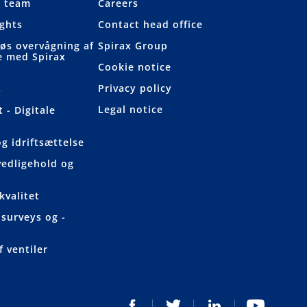
e team
Careers
ights
Contact head office
løs overvågning af
Spirax Group
e med Spirax
Cookie notice
Privacy policy
s
Legal notice
 - Digitale
og idriftsættelse
vedligehold og
kvalitet
surveys og -
f ventiler