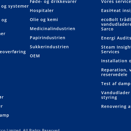
Føde- og drikkevarer
Vores servic
 og systemer
Hospitaler
EasiHeat ins
Olie og kemi
ecoBolt tråd
 og
vandudlader
Medicinalindustrien
Sarco
mer
Papirindustrien
Energi Audit
Sukkerindustrien
Steam Insight
meoverføring
Services
OEM
Installation 
Reparation, 
reservedele
Test af damp
Vandudlader 
ør
styring
er
Renovering a
damp
co Limited. All Rights Reserved.