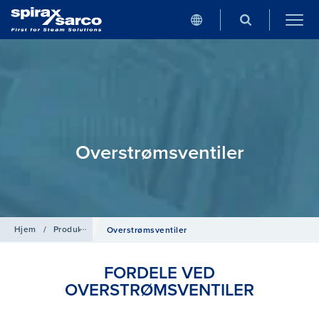
Overstrømsventiler
Hjem
/
Produkter
/
Rørledningstilbehør
Overstrømsventiler
FORDELE VED
OVERSTRØMSVENTILER