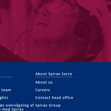
About Spirax Sarco
About us
e team
Careers
ights
Contact head office
løs overvågning af
Spirax Group
e med Spirax