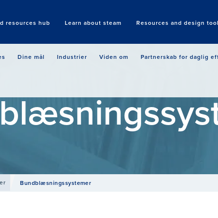
nd resources hub
Learn about steam
Resources and design too
Search
es
Dine mål
Industrier
Viden om
Partnerskab for daglig ef
blæsnings­sys
er
Bundblæsningssystemer