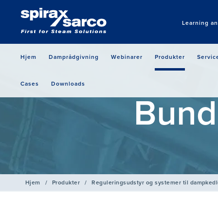
Learning a
Hjem
Damprådgivning
Webinarer
Produkter
Servic
Cases
Downloads
Bund
Hjem
/
Produkter
/
Reguleringsudstyr og systemer til dampkedl