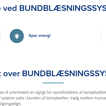
le ved BUNDBLÆSNINGS­SY
Spar energi
gt over BUNDBLÆSNINGS­S
se af urenheder) er vigtigt for opretholdelse af dampkvalitet
opløste salte i bunden af dampkedlen. Vælg mellem manuelt
tilgengælige.