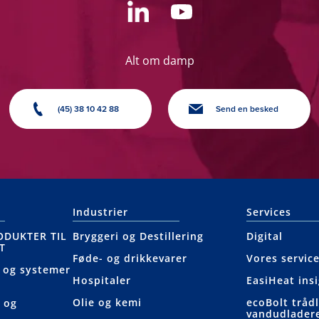
Alt om damp
(45) 38 10 42 88
Send en besked
Industrier
Services
ODUKTER TIL
Bryggeri og Destillering
Digital
T
Føde- og drikkevarer
Vores servic
 og systemer
Hospitaler
EasiHeat ins
Olie og kemi
ecoBolt tråd
 og
vandudlader