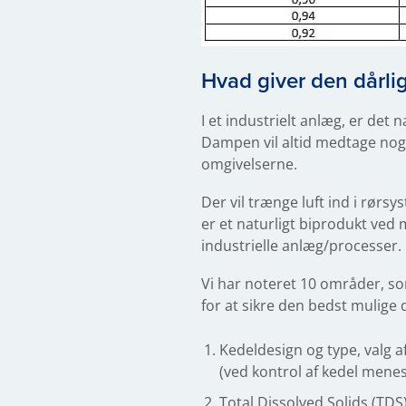
Hvad giver den dårli
I et industrielt anlæg, er det
Dampen vil altid medtage noge
omgivelserne.
Der vil trænge luft ind i rør
er et naturligt biprodukt ve
industrielle anlæg/processer.
Vi har noteret 10 områder, so
for at sikre den bedst mulige 
Kedeldesign og type, valg 
(ved kontrol af kedel menes
Total Dissolved Solids (TDS