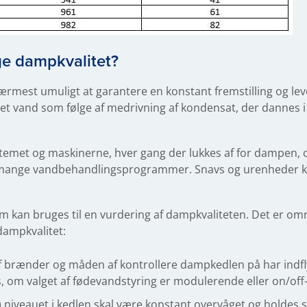
ge dampkvalitet?
 nærmest umuligt at garantere en konstant fremstilling og le
t vand som følge af medrivning af kondensat, der dannes i
systemet og maskinerne, hver gang der lukkes af for dampen,
d mange vandbehandlingsprogrammer. Snavs og urenheder ka
m kan bruges til en vurdering af dampkvaliteten. Det er o
dampkvalitet:
af brænder og måden af kontrollere dampkedlen på har indf
, om valget af fødevandstyring er modulerende eller on/off-
) niveauet i kedlen skal være konstant overvåget og holdes st