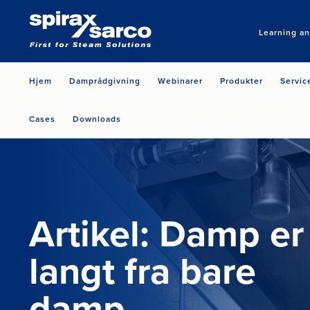
Learning a
Hjem
Damprådgivning
Webinarer
Produkter
Servic
Cases
Downloads
Artikel: Damp er
langt fra bare
damp