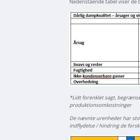
Nedenstående tabel viser de b
*Lidt forenklet sagt, begræns
produktionsomkostninger
De nævnte urenheder har stor
indflydelse / hindring de for