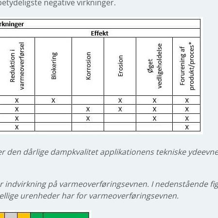
etydeligste negative virkninger.
er den dårlige dampkvalitet applikationens tekniske ydeevn
 indvirkning på varmeoverføringsevnen. I nedenstående figu
skellige urenheder har for varmeoverføringsevnen.