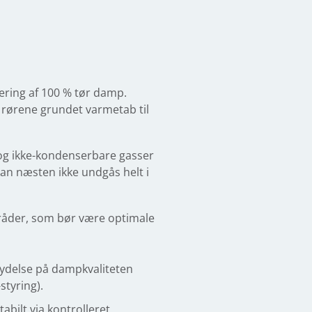
vering af 100 % tør damp.
 rørene grundet varmetab til
 og ikke-kondenserbare gasser
n næsten ikke undgås helt i
mråder, som bør være optimale
lydelse på dampkvaliteten
styring).
abilt via kontrolleret