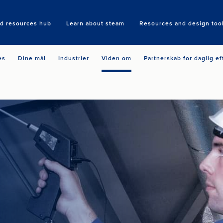
nd resources hub
Learn about steam
Resources and design too
Search
es
Dine mål
Industrier
Viden om
Partnerskab for daglig ef