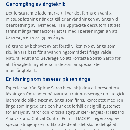
Genomgång av ångteknik
Det första Jamie lade märke till var det fanns en vanlig
missuppfattning när det gäller användningen av ånga vid
bearbetning av livsmedel. Han upptäckte dessutom att det
fanns många fler faktorer att ta med i beräkningen än att
bara välja en viss typ av ånga.
På grund av behovet av att förstå vilken typ av ånga som
skulle vara bäst för användningsområdet i fråga valde
Natural Fruit and Beverage Co att kontakta Spirax Sarco för
att få vägledning eftersom de som är specialister
inom ångteknik.
En lösning som baseras på ren ånga
Experterna från Spirax Sarco blev inbjudna att presentera
lösningen för teamet på Natural Fruit & Beverage Co. De gick
igenom de olika typer av ånga som finns, konceptet med ren
ånga som ingrediens och hur det förhåller sig till systemet
för analys av faror och kritiska styrpunkter (engelska: Hazard
Analysis and Critical Control Point – HACCP). I egenskap av
specialistingenjörer förklarade de att det skulle det gå att