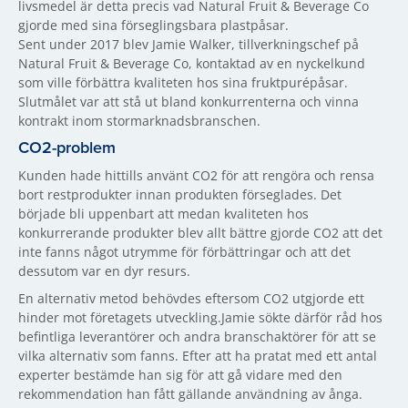
livsmedel är detta precis vad Natural Fruit & Beverage Co
gjorde med sina förseglingsbara plastpåsar.
Sent under 2017 blev Jamie Walker, tillverkningschef på
Natural Fruit & Beverage Co, kontaktad av en nyckelkund
som ville förbättra kvaliteten hos sina fruktpurépåsar.
Slutmålet var att stå ut bland konkurrenterna och vinna
kontrakt inom stormarknadsbranschen.
CO2-problem
Kunden hade hittills använt CO2 för att rengöra och rensa
bort restprodukter innan produkten förseglades. Det
började bli uppenbart att medan kvaliteten hos
konkurrerande produkter blev allt bättre gjorde CO2 att det
inte fanns något utrymme för förbättringar och att det
dessutom var en dyr resurs.
En alternativ metod behövdes eftersom CO2 utgjorde ett
hinder mot företagets utveckling.Jamie sökte därför råd hos
befintliga leverantörer och andra branschaktörer för att se
vilka alternativ som fanns. Efter att ha pratat med ett antal
experter bestämde han sig för att gå vidare med den
rekommendation han fått gällande användning av ånga.