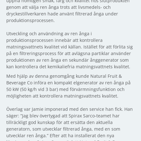
uppnå homogen smak, färg och kvalitet hos slutprodukten
genom att välja ren ånga trots att livsmedels- och
dryckestillverkaren hade använt filtrerad ånga under
produktionsprocessen.
Utveckling och användning av ren ånga i
produktionsprocessen innebär att kontrollera
matningsvattnets kvalitet vid källan. Istället för att förlita sig
på en filtreringsprocess för att avlägsna partiklar använder
produktionen av ren ånga en sekundär ånggenerator som
kan kontrollera det kemikaliefria matningsvattnets kvalitet.
Med hjälp av denna genomgång kunde Natural Fruit &
Beverage Co införa en kompakt elgenerator av ren ånga på
50 kW (50 kg/h vid 3 bar) med förvärmningsfunktion och
möjligheten att kontrollera matningsvattnets kvalitet.
Överlag var Jamie imponerad med den service han fick. Han
säger: ”Jag blev övertygad att Spirax Sarco-teamet har
tillräckligt god kunskap för att ersätta den aktuella
generatorn, som utvecklar filtrerad ånga, med en som
utvecklar ren ånga.” Efter att ha installerat den nya