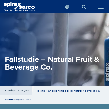
Fallstudie – Natural Fruit &
Beverage Co.
Sverige
/
Nyheter
Teknisk ånglösning ger konkurrensövertag åt
barnmatsproducen