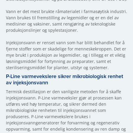
Vann er det mest brukte råmaterialet i farmasøytisk industri.
Vann brukes til fremstilling av legemidler og er en del av
medisiner og vaksiner, samt rengjøring av teknologiske
produksjonslinjer og spylestasjoner.
Injeksjonsvann er renset vann som har blitt behandlet for å
fjerne stoffer som er skadelige for menneskekroppen. Det er
mye brukt i produksjon av legemidler, og i tillegg er et viktig
løsningsmiddel for fortynning av preparater, samt et
steriliseringsmiddel for planter, utstyr og systemer.
P-Line varmevekslere sikrer mikrobiologisk renhet
av injeksjonsvann
Termisk destillasjon er den vanligste metoden for å skaffe
injeksjonsvann. P-Line varmeveksler gjør at prosessen kan
utføres ved høy temperatur, og sikrer dermed den
mikrobiologiske renheten til injeksjonsvannet som
produseres. P-Line varmevekslere brukes i
injeksjonsvanngeneratorer for forvarming og regenerativ
oppvarming, samt for endelig kondensering av ren damp og