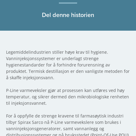
Del denne historien
Legemiddelindustrien stiller høye krav til hygiene.
Vanninjeksjonssystemer er underlagt strenge
hygienestandarder for å forhindre forurensning av
produktet. Termisk destillasjon er den vanligste metoden for
å skaffe injeksjonsvann.
P-Line varmeveksler gjør at prosessen kan utføres ved høy
temperatur, og sikrer dermed den mikrobiologiske renheten
til injeksjonsvannet.
For å oppfylle de strenge kravene til farmasøytisk industri
tilbyr Spirax Sarco nå P-Line varmevekslere som brukes i
vanninjeksjonsgeneratorer, samt vannanlegg og
distribusjonssystemer og på bruksstedet (Point-Of-Use POU).