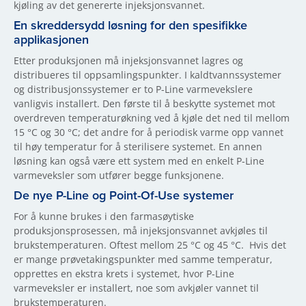
kjøling av det genererte injeksjonsvannet.
En skreddersydd løsning for den spesifikke
applikasjonen
Etter produksjonen må injeksjonsvannet lagres og
distribueres til oppsamlingspunkter. I kaldtvannssystemer
og distribusjonssystemer er to P-Line varmevekslere
vanligvis installert. Den første til å beskytte systemet mot
overdreven temperaturøkning ved å kjøle det ned til mellom
15 °C og 30 °C; det andre for å periodisk varme opp vannet
til høy temperatur for å sterilisere systemet. En annen
løsning kan også være ett system med en enkelt P-Line
varmeveksler som utfører begge funksjonene.
De nye P-Line og Point-Of-Use systemer
For å kunne brukes i den farmasøytiske
produksjonsprosessen, må injeksjonsvannet avkjøles til
brukstemperaturen. Oftest mellom 25 °C og 45 °C. Hvis det
er mange prøvetakingspunkter med samme temperatur,
opprettes en ekstra krets i systemet, hvor P-Line
varmeveksler er installert, noe som avkjøler vannet til
brukstemperaturen.