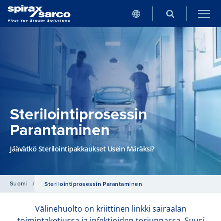
Sterilointiprosessin
Parantaminen
Jäävätkö Sterilointipakkaukset Usein Märäksi?
Suomi
/
Sterilointiprosessin Parantaminen
Välinehuolto on kriittinen linkki sairaalan
toimintaketjussa ja infektioiden torjunnassa. Suuri