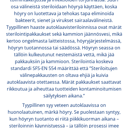
osa välineistä steriloidaan höyryä käyttäen, koska
höyry on luotettava ja tehokas tapa eliminoida
bakteerit, sienet ja virukset sairaalavälineistä.
Tyypillinen haaste autoklaavisteriloinnissa ovat märät
sterilointipakkaukset sekä kammion jäännösvesi, mikä
kertoo ongelmasta laitteistossa, höyryjärjestelmässä,
höyryn tuotannossa tai säädössä. Höyryn seassa on
tällöin kulkeutunut nestemäistä vettä, mikä jää
pakkauksiin ja kammioon. Sterilointia koskeva
standardi SFS-EN 554 määrittää että ”Steriloitujen
välinepakkausten on oltava ehjiä ja kuivia
autoklaavista otettaessa. Märät pakkaukset saattavat
rikkoutua ja aiheuttaa tuotteiden kontaminoitumisen
säilytyksen aikana.”
Tyypillinen syy veteen autoklaavissa on
huonolaatuinen, märkä höyry. Se puolestaan syntyy,
kun höyryn tuotanto ei riitä piikkikuorman aikana –
steriloinnin käynnistyessä – ja tällöin prosessi imee