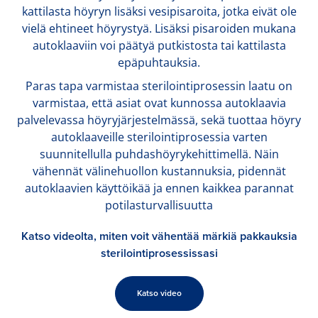
kattilasta höyryn lisäksi vesipisaroita, jotka eivät ole
vielä ehtineet höyrystyä. Lisäksi pisaroiden mukana
autoklaaviin voi päätyä putkistosta tai kattilasta
epäpuhtauksia.
Paras tapa varmistaa sterilointiprosessin laatu on
varmistaa, että asiat ovat kunnossa autoklaavia
palvelevassa höyryjärjestelmässä, sekä tuottaa höyry
autoklaaveille sterilointiprosessia varten
suunnitellulla puhdashöyrykehittimellä. Näin
vähennät välinehuollon kustannuksia, pidennät
autoklaavien käyttöikää ja ennen kaikkea parannat
potilasturvallisuutta
Katso videolta, miten voit vähentää märkiä pakkauksia
sterilointiprosessissasi
Katso video