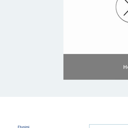
H
Etunimi