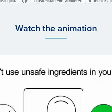
uusin julkaisu, jossa käsitellään elintarviketeollisuuden turva
Watch the animation