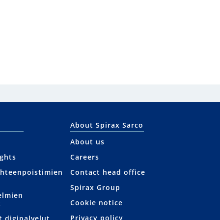
About Spirax Sarco
About us
ights
Careers
uhteenpoistimien
Contact head office
Spirax Group
elmien
Cookie notice
t
Privacy policy
t digipalvelut