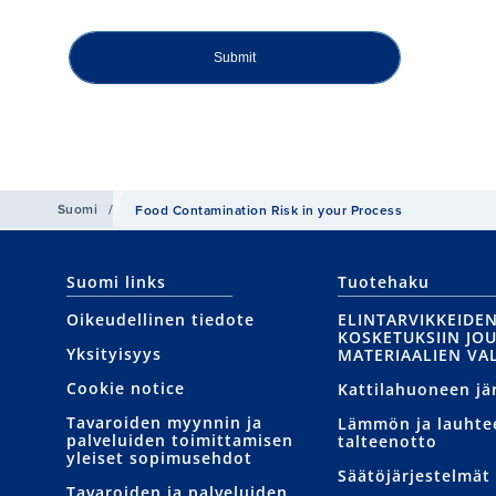
Submit
Suomi
/
Food Contamination Risk in your Process
Suomi links
Tuotehaku
Oikeudellinen tiedote
ELINTARVIKKEIDE
KOSKETUKSIIN JO
Yksityisyys
MATERIAALIEN VA
Cookie notice
Kattilahuoneen jä
Tavaroiden myynnin ja
Lämmön ja lauhte
palveluiden toimittamisen
talteenotto
yleiset sopimusehdot
Säätöjärjestelmät
Tavaroiden ja palveluiden