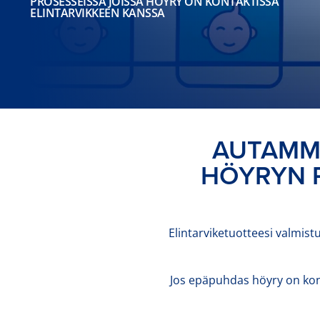
PROSESSEISSA JOISSA HÖYRY ON KONTAKTISSA
ELINTARVIKKEEN KANSSA
AUTAMME
HÖYRYN P
Elintarviketuotteesi valmistu
Jos epäpuhdas höyry on konta