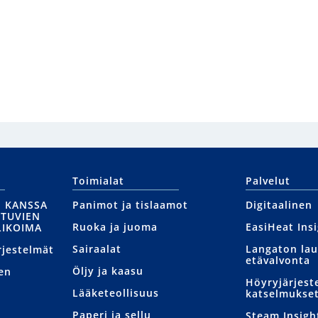
Toimialat
Palvelut
N KANSSA
Panimot ja tislaamot
Digitaalinen
UTUVIEN
Ruoka ja juoma
EasiHeat Ins
LIKOIMA
Sairaalat
Langaton la
rjestelmät
etävalvonta
Öljy ja kaasu
en
Höyryjärjest
Lääketeollisuus
katselmukse
Paperi ja sellu
Steam Insigh