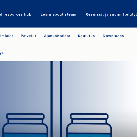
nd resources hub
Learn about steam
Resurssit ja suunnitteluty
Search
imialat
Palvelut
Ajankohtaista
Koulutus
Downloads
ys