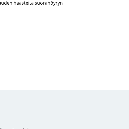
lisuuden haasteita suorahöyryn