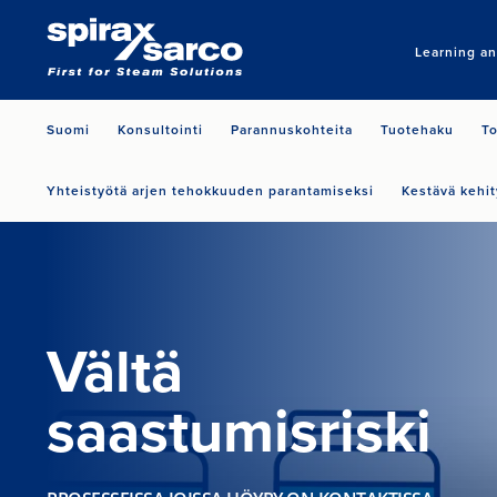
Learning a
Suomi
Konsultointi
Parannuskohteita
Tuotehaku
To
Yhteistyötä arjen tehokkuuden parantamiseksi
Kestävä kehit
Vältä
saastumisriski