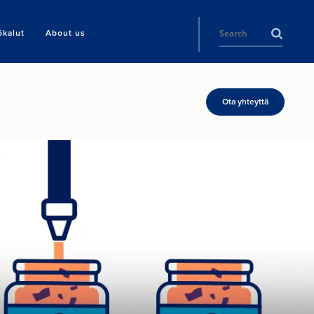
ökalut
About us
Ota yhteyttä