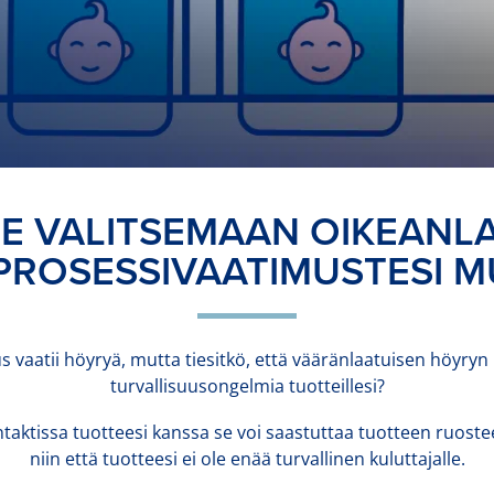
 VALITSEMAAN OIKEANL
ROSESSIVAATIMUSTESI M
s vaatii höyryä, mutta tiesitkö, että vääränlaatuisen höyryn 
turvallisuusongelmia tuotteillesi?
ktissa tuotteesi kanssa se voi saastuttaa tuotteen ruosteella,
niin että tuotteesi ei ole enää turvallinen kuluttajalle.