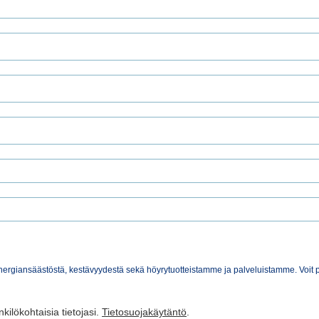
energiansäästöstä, kestävyydestä sekä höyrytuotteistamme ja palveluistamme. Voit p
kilökohtaisia tietojasi.
Tietosuojakäytäntö
.