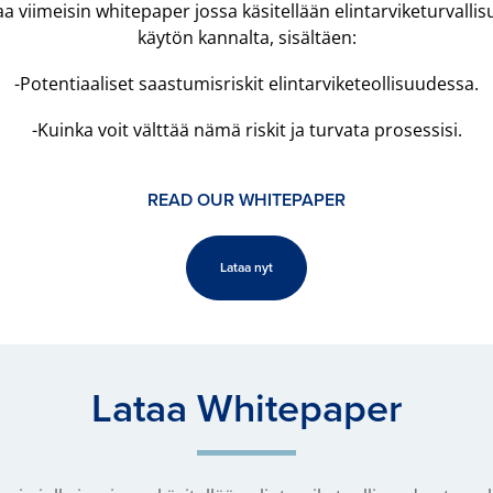
ataa viimeisin whitepaper jossa käsitellään elintarviketurval
käytön kannalta, sisältäen:
-Potentiaaliset saastumisriskit elintarviketeollisuudessa.
-Kuinka voit välttää nämä riskit ja turvata prosessisi.
READ OUR WHITEPAPER
Lataa nyt
Lataa Whitepaper