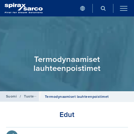
Termodynaamiset
lauhteenpoistimet
Suomi
/
Tuotehaku
/
Lauhteenpoistimet
Termodynaamiset lauhteenpoistimet
Edut