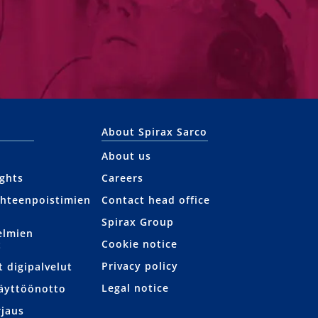
About Spirax Sarco
About us
ights
Careers
uhteenpoistimien
Contact head office
Spirax Group
elmien
Cookie notice
t
Privacy policy
t digipalvelut
Legal notice
Käyttöönotto
rjaus