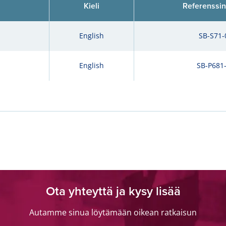
Kieli
Referenssi
English
SB-S71-
English
SB-P681
Ota yhteyttä ja kysy lisää
Autamme sinua löytämään oikean ratkaisun