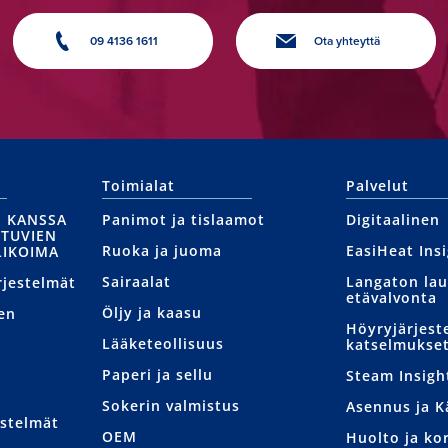
09 4136 1611
Ota yhteyttä
Toimialat
Palvelut
N KANSSA
Panimot ja tislaamot
Digitaalinen
UTUVIEN
Ruoka ja juoma
EasiHeat Ins
LIKOIMA
Sairaalat
Langaton la
rjestelmät
etävalvonta
Öljy ja kaasu
en
Höyryjärjest
Lääketeollisuus
katselmukse
Paperi ja sellu
Steam Insigh
Sokerin valmistus
Asennus ja 
stelmät
OEM
Huolto ja ko