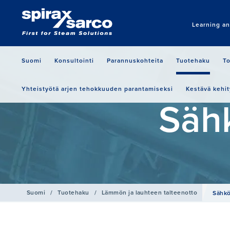
Learning a
Suomi
Konsultointi
Parannuskohteita
Tuotehaku
To
Yhteistyötä arjen tehokkuuden parantamiseksi
Kestävä kehit
Säh
Suomi
/
Tuotehaku
/
Lämmön ja lauhteen talteenotto
Sähkö