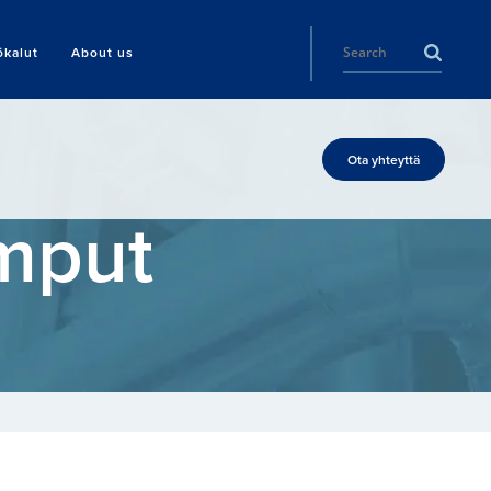
ökalut
About us
Ota yhteyttä
mput