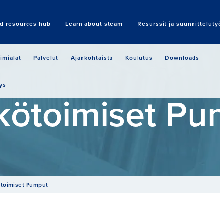
nd resources hub
Learn about steam
Resurssit ja suunnitteluty
Search
imialat
Palvelut
Ajankohtaista
Koulutus
Downloads
ys
kötoimiset Pu
toimiset Pumput