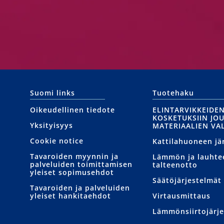
Suomi links
Tuotehaku
Oikeudellinen tiedote
ELINTARVIKKEIDE
KOSKETUKSIIN JO
Yksityisyys
MATERIAALIEN VA
Cookie notice
Kattilahuoneen jä
Tavaroiden myynnin ja
Lämmön ja lauhte
palveluiden toimittamisen
talteenotto
yleiset sopimusehdot
Säätöjärjestelmät
Tavaroiden ja palveluiden
yleiset hankitaehdot
Virtausmittaus
Lämmönsiirtojärje