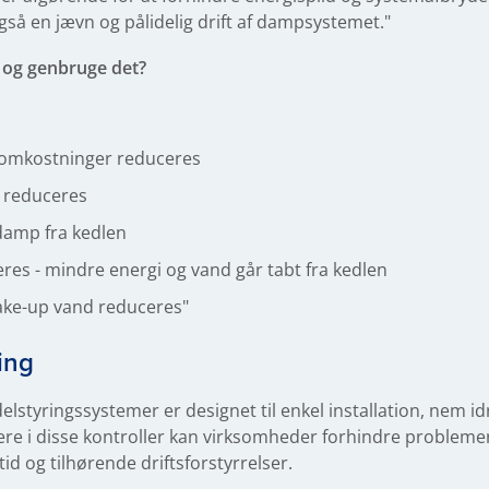
gså en jævn og pålidelig drift af dampsystemet."
 og genbruge det?
leomkostninger reduceres
 reduceres
damp fra kedlen
es - mindre energi og vand går tabt fra kedlen
ake-up vand reduceres"
ing
elstyringssystemer er designet til enkel installation, nem idr
tere i disse kontroller kan virksomheder forhindre probleme
d og tilhørende driftsforstyrrelser.