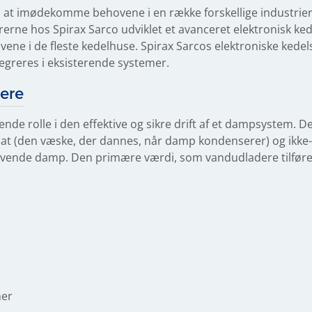
l at imødekomme behovene i en række forskellige industrier
rerne hos Spirax Sarco udviklet et avanceret elektronisk ke
vene i de fleste kedelhuse. Spirax Sarcos elektroniske kede
ntegreres i eksisterende systemer.
ere
nde rolle i den effektive og sikre drift af et dampsystem. 
nsat (den væske, der dannes, når damp kondenserer) og ikk
 levende damp. Den primære værdi, som vandudladere tilfør
mer