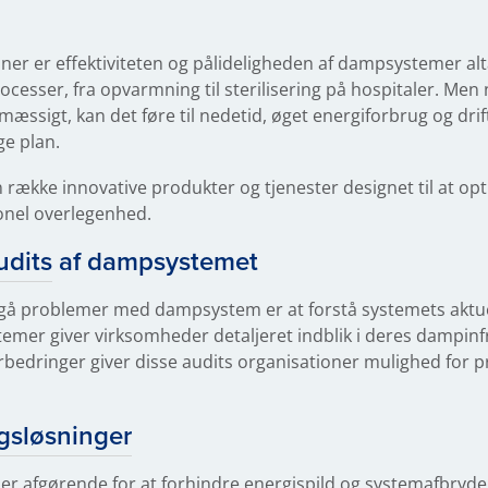
ioner er effektiviteten og pålideligheden af dampsystemer al
processer, fra opvarmning til sterilisering på hospitaler. Me
ssigt, kan det føre til nedetid, øget energiforbrug og drif
ge plan.
n række innovative produkter og tjenester designet til at opt
onel overlegenhed.
udits
af dampsystemet
undgå problemer med dampsystem er at forstå systemets aktue
mer giver virksomheder detaljeret indblik i deres dampinfra
rbedringer giver disse audits organisationer mulighed for pr
gsløsninger
er afgørende for at forhindre energispild og systemafbrydel