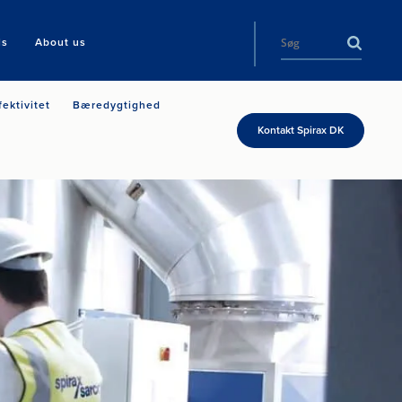
ls
About us
fektivitet
Bæredygtighed
Kontakt Spirax DK