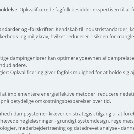
holdelse
: Opkvalificerede fagfolk besidder ekspertisen til at 
ndarder og -forskrifter
: Kendskab til industristandarder, 
ikkerheds- og miljøkrav, hvilket reducerer risikoen for mang
gtige dampingeniører kan optimere ydeevnen af damprelater
andudladere.
r: Opkvalificering giver fagfolk mulighed for at holde sig 
d at implementere energieffektive metoder, reducere nedet
opnå betydelige omkostningsbesparelser over tid.
hed i dampsystemer kræver en strategisk tilgang til at for
hævede nøgleløsninger - grundigt systemdesign, regelmæss
logier, medarbejdertræning og datadrevet analyse - dann