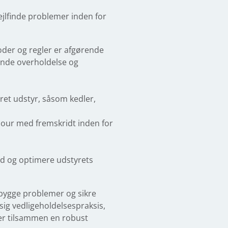
fejlfinde problemer inden for
koder og regler er afgørende
lende overholdelse og
et udstyr, såsom kedler,
ajour med fremskridt inden for
id og optimere udstyrets
ebygge problemer og sikre
ig vedligeholdelsespraksis,
er tilsammen en robust