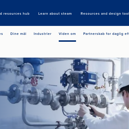
nd resources hub
Learn about steam
Resources and design too
Search
es
Dine mål
Industrier
Viden om
Partnerskab for daglig ef