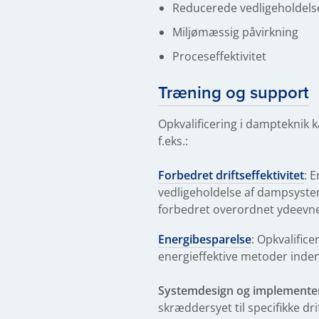
Reducerede vedligeholdel
Miljømæssig påvirkning
Proceseffektivitet
Træning og support
Opkvalificering i dampteknik k
f.eks.:
Forbedret driftseffektivitet
: 
vedligeholdelse af dampsystem
forbedret overordnet ydeevne
Energibesparelse
: Opkvalific
energieffektive metoder inde
Systemdesign og implementer
skræddersyet til specifikke dri