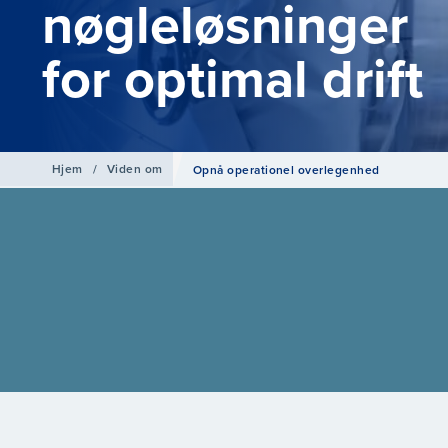
nøgleløsninger
for optimal drift
Hjem
/
Viden om
Opnå operationel overlegenhed