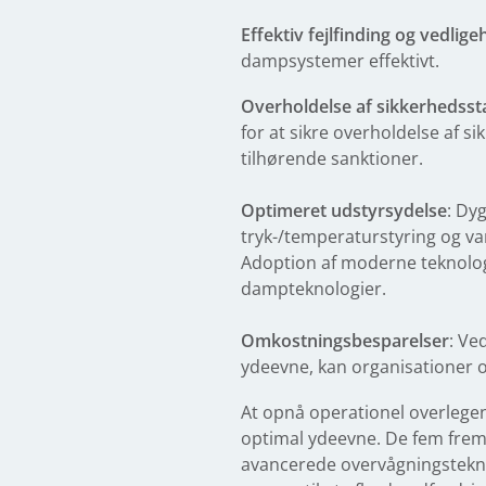
Effektiv fejlfinding og vedlige
dampsystemer effektivt.
Overholdelse af sikkerhedssta
for at sikre overholdelse af s
tilhørende sanktioner.
Optimeret udstyrsydelse
: Dy
tryk-/temperaturstyring og v
Adoption af moderne teknologie
dampteknologier.
Omkostningsbesparelser
: Ve
ydeevne, kan organisationer 
At opnå operationel overlegen
optimal ydeevne. De fem frem
avancerede overvågningstekno