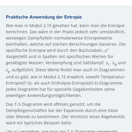
Praktische Anwendung der Entropie
Wie man in Modul 2.15 gesehen hat, kann man die Entropie
berechnen. Das wäre in der Praxis jedoch sehr umständlich,
weswegen Dampftafeln normalerweise Entropiewerte
beinhalten, welche auf solchen Berechnungen basieren. Die
spezifische Entropie wird durch den Buchstaben „s“
dargestellt und in Spalten mit spezifischen Werten für
gesättigtes Wasser, Verdampfung und Sattdampf, s
, s
und
f
fg
s
, aufgeführt. Diese Werte findet man auch in Diagrammen
g
und es gibt, wie in Modul 2.15 erwähnt, sowohl Temperatur-
Entropie(T-S)- als auch Enthalpie-Entropie(H-S)-Diagramme.
Jedes Diagramm hat für spezielle Gegebenheiten seine
jeweiligen Anwendungsmöglichkeiten.
Das T-S Diagramm wird oftmals genutzt, um die
Dampfeigenschaften bei der Expansion durch eine Düse
oder Blende zu bestimmen. Der Ventilsitz eines Regelventils
wäre ein typisches Beispiel dafür.
Um zu verstehen, wie man ein T-S-Diagramm verwendet,