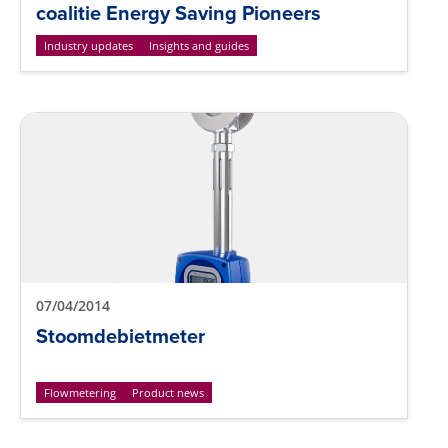
coalitie Energy Saving Pioneers
Industry updates
Insights and guides
07/04/2014
Stoomdebietmeter
Flowmetering
Product news