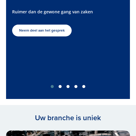
beheerd?
gewone gang van zaken
Een goed beheer van 
voor een efficiënte, v
het gesprek
van uw stoominstallat
Condenspotten CheckT
condenspottenbeheer 
Vul de survey in
Uw branche is uniek