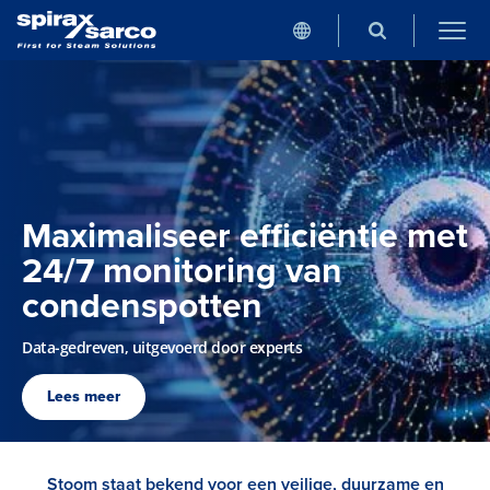
Maximaliseer efficiëntie met
24/7 monitoring van
condenspotten
Data-gedreven, uitgevoerd door experts
Lees meer
Stoom staat bekend voor een veilige, duurzame en