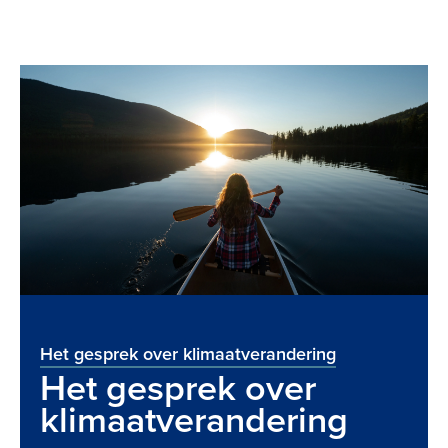
ver klimaatverandering
Condenspottenma
sprek over
Worden 
tverandering
condensp