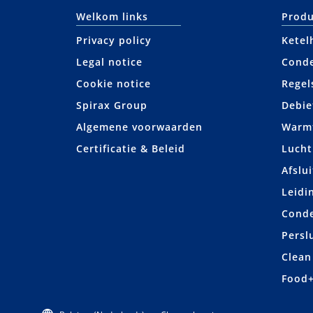
Welkom links
Produ
Privacy policy
Ketel
Legal notice
Cond
Cookie notice
Regel
Spirax Group
Debie
Algemene voorwaarden
Warmt
Certificatie & Beleid
Lucht
Afslui
Leidi
Cond
Persl
Clean
Food