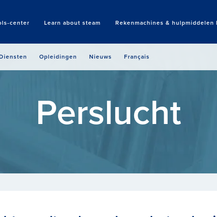
ols-center
Learn about steam
Rekenmachines & hulpmiddelen b
Search
Diensten
Opleidingen
Nieuws
Français
Perslucht