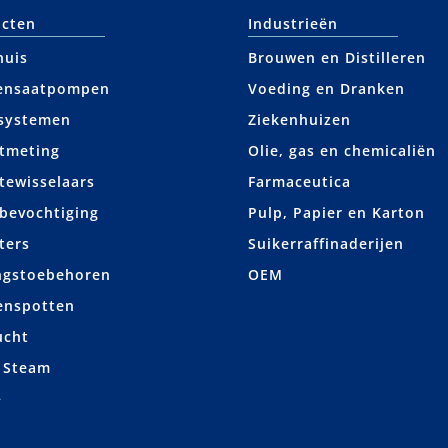
cten
Industrieën
huis
Brouwen en Distilleren
ensaatpompen
Voeding en Dranken
systemen
Ziekenhuizen
tmeting
Olie, gas en chemicaliën
ewisselaars
Farmaceutica
bevochtiging
Pulp, Papier en Karton
ters
Suikerraffinaderijen
ngstoebehoren
OEM
enspotten
ucht
 Steam
+