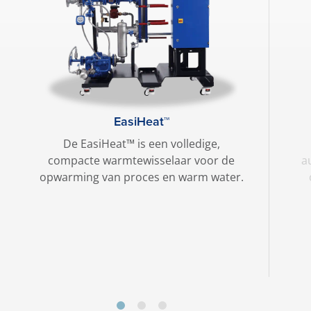
EasiHeat™
De EasiHeat™ is een volledige,
compacte warmtewisselaar voor de
a
opwarming van proces en warm water.