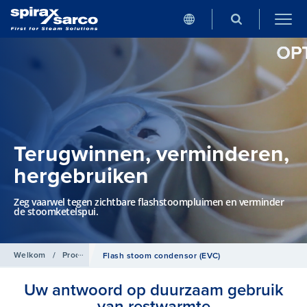
Terugwinnen, verminderen,
hergebruiken
Zeg vaarwel tegen zichtbare flashstoompluimen en verminder
de stoomketelspui.
Welkom
/
Producten
/
Warmtewisselaars
Flash stoom condensor (EVC)
Uw antwoord op duurzaam gebruik
van restwarmte