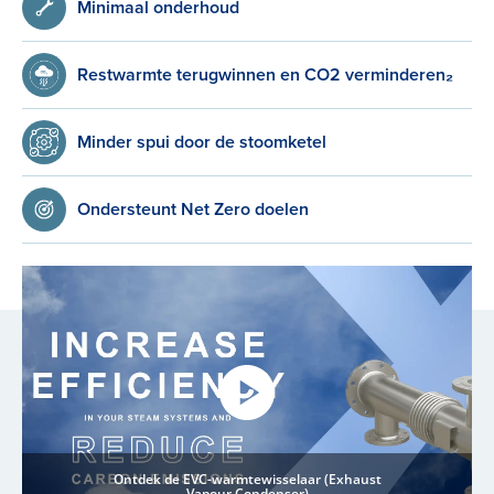
Minimaal onderhoud
Restwarmte terugwinnen en CO2 verminderen₂
Minder spui door de stoomketel
Ondersteunt Net Zero doelen
Ontdek de EVC-warmtewisselaar (Exhaust
Vapour Condenser)