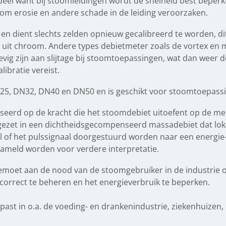
ordeel want bij stoomleidingen wordt de snelheid best beperkt
om erosie en andere schade in de leiding veroorzaken.
en dient slechts zelden opnieuw gecalibreerd te worden, dit
k uit chroom. Andere types debietmeter zoals de vortex en
evig zijn aan slijtage bij stoomtoepassingen, wat dan weer 
libratie vereist.
N25, DN32, DN40 en DN50 en is geschikt voor stoomtoepassin
seerd op de kracht die het stoomdebiet uitoefent op de me
ezet in een dichtheidsgecompenseerd massadebiet dat loka
l of het pulssignaal doorgestuurd worden naar een energie
ameld worden voor verdere interpretatie.
emoet aan de nood van de stoomgebruiker in de industrie 
correct te beheren en het energieverbruik te beperken.
st in o.a. de voeding- en drankenindustrie, ziekenhuizen, 