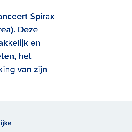
anceert Spirax
rea). Deze
akkelijk en
ten, het
ing van zijn
ijke