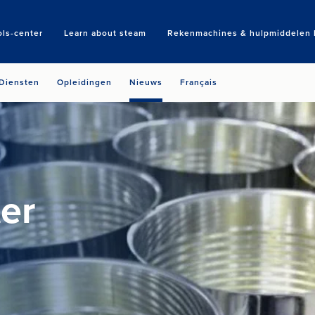
ols-center
Learn about steam
Rekenmachines & hulpmiddelen b
Search
Diensten
Opleidingen
Nieuws
Français
er