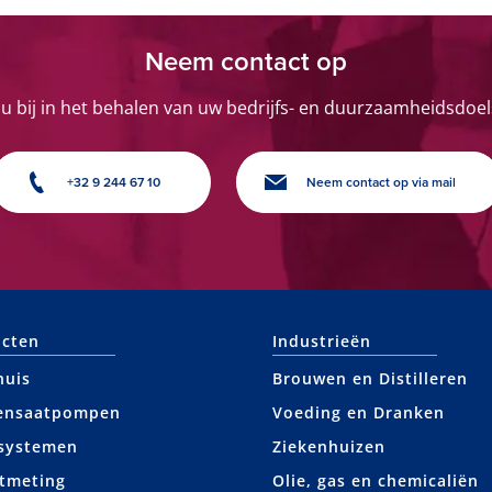
Neem contact op
 u bij in het behalen van uw bedrijfs- en duurzaamheidsdoel
+32 9 244 67 10
Neem contact op via mail
cten
Industrieën
huis
Brouwen en Distilleren
ensaatpompen
Voeding en Dranken
systemen
Ziekenhuizen
tmeting
Olie, gas en chemicaliën