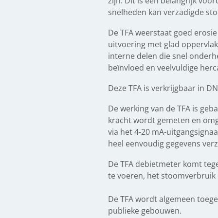
zijn. Dit is een belangrijk vo
snelheden kan verzadigde sto
De TFA weerstaat goed erosie 
uitvoering met glad oppervla
interne delen die snel onderh
beïnvloed en veelvuldige herca
Deze TFA is verkrijgbaar in D
De werking van de TFA is geba
kracht wordt gemeten en omg
via het 4-20 mA-uitgangsignaa
heel eenvoudig gegevens verz
De TFA debietmeter komt teg
te voeren, het stoomverbruik 
De TFA wordt algemeen toegepa
publieke gebouwen.