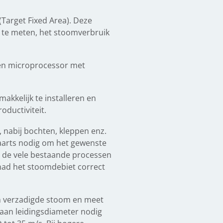
Target Fixed Area). Deze
d te meten, het stoomverbruik
en microprocessor met
akkelijk te installeren en
oductiviteit.
nabij bochten, kleppen enz.
waarts nodig om het gewenste
r de vele bestaande processen
had het stoomdebiet correct
an verzadigde stoom en meet
 aan leidingsdiameter nodig