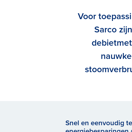
Voor toepassi
Sarco zij
debietmete
nauwkeu
stoomverbru
Snel en eenvoudig te
energiebesparingen 