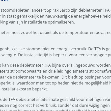
stoomdebieten lanceert Spirax Sarco zijn debietmeter TFA (
r in staat gemakkelijk en nauwkeurig de energiehoeveelhei
ng van zijn installatie te optimaliseren.
ter meet zowel het debiet als de temperatuur en bevat e
genblikkelijke stoomdebiet en energieverbruik. De TFA is gem
uwlengte. De installatietijd is beperkt voor een verhoogde pr
 kan deze debietmeter TFA bijna overal ingebouwd worden, 
iameters stroomopwaarts en drie leidingdiameters stroomaf
aar de debietmeter te bekomen. Dit biedt oplossingen voo
eperkt is, waardoor men tot op heden niet de mogelijkheid 
 installatiekosten beperkt.
is de TFA debietmeter uitermate geschikt voor metingen v
heden nog correct het verbruik, zonder dat dure wijzigingen