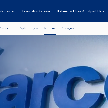
ols-center
Learn about steam
Rekenmachines & hulpmiddelen b
Search
Diensten
Opleidingen
Nieuws
Français