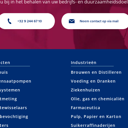
 u bij in het behalen van uw bedrijfs- en duurzaamheidsdoel
+32 9 244 67 10
Neem contact op via mail
cten
Industrieën
huis
Brouwen en Distilleren
ensaatpompen
Voeding en Dranken
systemen
Ziekenhuizen
tmeting
Olie, gas en chemicaliën
ewisselaars
Farmaceutica
bevochtiging
Pulp, Papier en Karton
ters
Suikerraffinaderijen