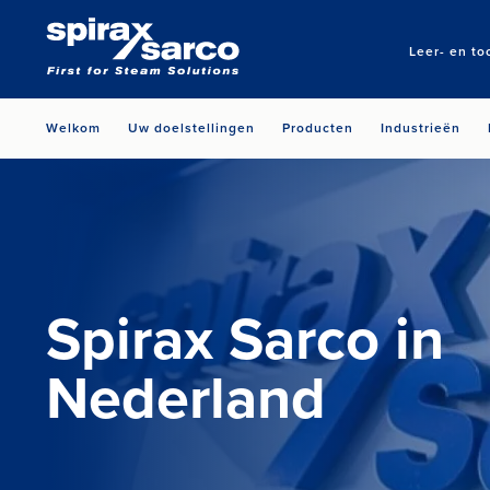
Leer- en to
Welkom
Uw doelstellingen
Producten
Industrieën
Spirax Sarco in
Nederland