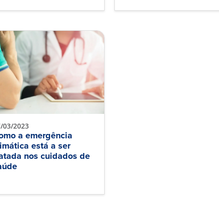
/03/2023
omo a emergência
limática está a ser
ratada nos cuidados de
aúde