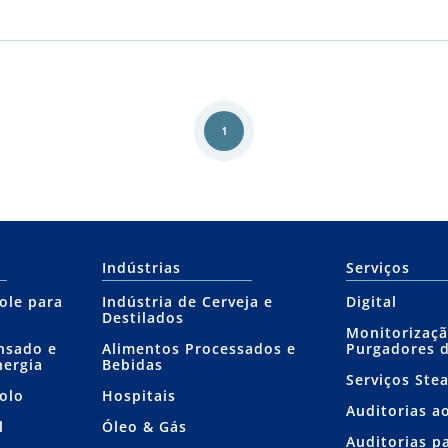
1
Indústrias
Serviços
ole para
Indústria de Cerveja e
Digital
Destilados
Monitorizaçã
nsado e
Alimentos Processados e
Purgadores 
nergia
Bebidas
Serviços Ste
olo
Hospitais
Auditorias a
l
Óleo & Gás
Auditorias p