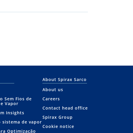
About Spirax Sarco
About us
o Sem Fios de
Careers
de Vapor
Contact head office
am Insights
Spirax Group
o sistema de vapor
Cookie notice
ara Optimização