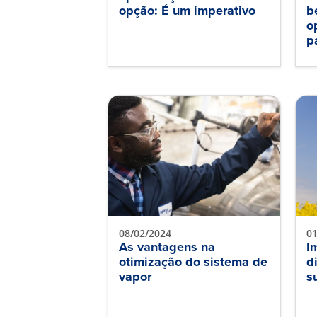
opção: É um imperativo
b
o
p
08/02/2024
01
As vantagens na
I
otimização do sistema de
d
vapor
s