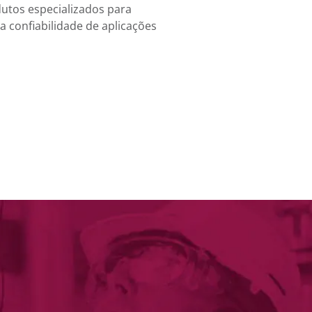
dutos especializados para
 confiabilidade de aplicações