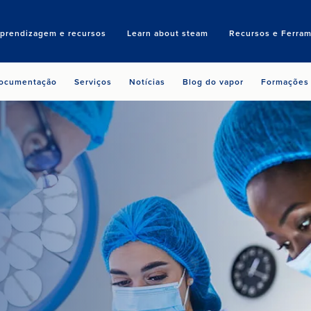
aprendizagem e recursos
Learn about steam
Recursos e Ferram
Search
ocumentação
Serviços
Notícias
Blog do vapor
Formações