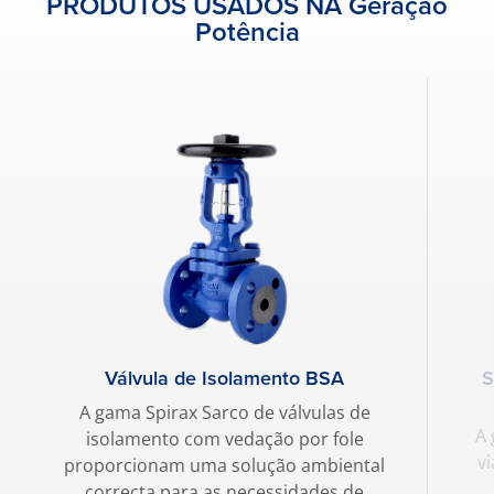
PRODUTOS USADOS NA Geração
Potência
Válvula de Isolamento BSA
S
A gama Spirax Sarco de válvulas de
A 
isolamento com vedação por fole
vi
proporcionam uma solução ambiental
correcta para as necessidades de