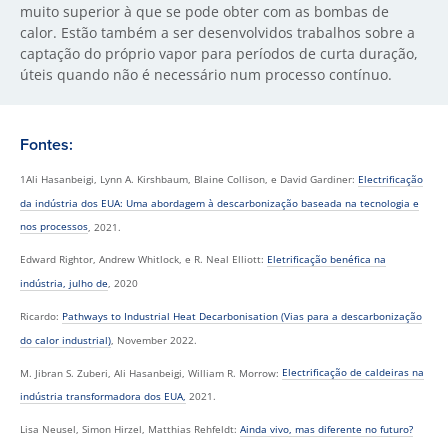
muito superior à que se pode obter com as bombas de
calor. Estão também a ser desenvolvidos trabalhos sobre a
captação do próprio vapor para períodos de curta duração,
úteis quando não é necessário num processo contínuo.
Fontes:
1Ali Hasanbeigi, Lynn A. Kirshbaum, Blaine Collison, e David Gardiner:
Electrificação
da indústria dos EUA: Uma abordagem à descarbonização baseada na tecnologia e
nos processos
, 2021.
Edward Rightor, Andrew Whitlock, e R. Neal Elliott:
Eletrificação benéfica na
indústria, julho de
, 2020
Ricardo:
Pathways to Industrial Heat Decarbonisation (Vias para a descarbonização
do calor industrial)
, November 2022.
M. Jibran S. Zuberi, Ali Hasanbeigi, William R. Morrow:
Electrificação de caldeiras na
indústria transformadora dos EUA,
2021.
Lisa Neusel, Simon Hirzel, Matthias Rehfeldt:
Ainda vivo, mas diferente no futuro?