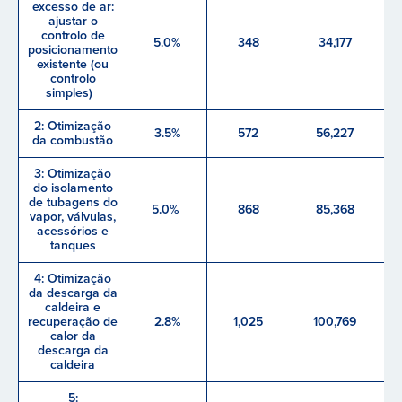
excesso de ar:
ajustar o
controlo de
5.0%
348
34,177
posicionamento
existente (ou
controlo
simples)
2: Otimização
3.5%
572
56,227
da combustão
3: Otimização
do isolamento
de tubagens do
5.0%
868
85,368
vapor, válvulas,
acessórios e
tanques
4: Otimização
da descarga da
caldeira e
recuperação de
2.8%
1,025
100,769
calor da
descarga da
caldeira
5: