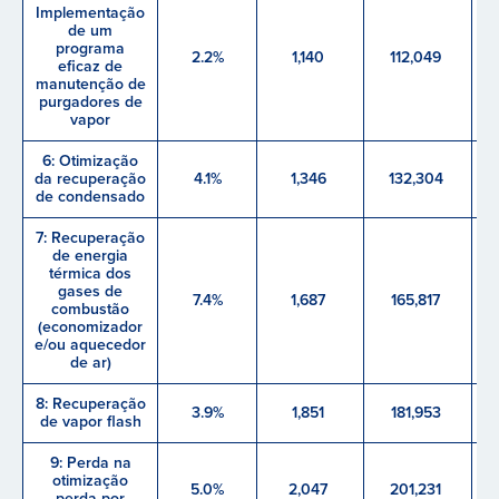
Implementação
de um
programa
2.2%
1,140
112,049
eficaz de
manutenção de
purgadores de
vapor
6: Otimização
da recuperação
4.1%
1,346
132,304
de condensado
7: Recuperação
de energia
térmica dos
gases de
7.4%
1,687
165,817
combustão
(economizador
e/ou aquecedor
de ar)
8: Recuperação
3.9%
1,851
181,953
de vapor flash
9: Perda na
otimização
5.0%
2,047
201,231
perda por