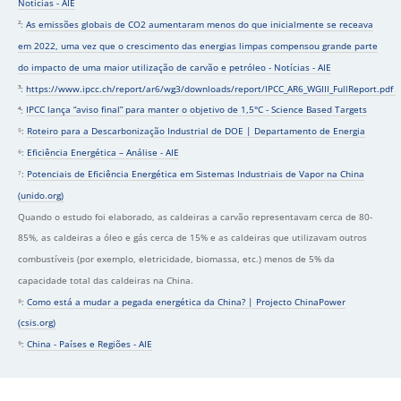
Notícias - AIE
²:
As emissões globais de CO2 aumentaram menos do que inicialmente se receava
em 2022, uma vez que o crescimento das energias limpas compensou grande parte
do impacto de uma maior utilização de carvão e petróleo - Notícias - AIE
³:
https://www.ipcc.ch/report/ar6/wg3/downloads/report/IPCC_AR6_WGIII_FullReport.pdf
⁴:
IPCC lança “aviso final” para manter o objetivo de 1,5°C - Science Based Targets
⁵:
Roteiro para a Descarbonização Industrial de DOE | Departamento de Energia
⁶:
Eficiência Energética – Análise - AIE
⁷:
Potenciais de Eficiência Energética em Sistemas Industriais de Vapor na China
(unido.org)
Quando o estudo foi elaborado, as caldeiras a carvão representavam cerca de 80-
85%, as caldeiras a óleo e gás cerca de 15% e as caldeiras que utilizavam outros
combustíveis (por exemplo, eletricidade, biomassa, etc.) menos de 5% da
capacidade total das caldeiras na China.
⁸:
Como está a mudar a pegada energética da China? | Projecto ChinaPower
(csis.org)
⁹:
China - Países e Regiões - AIE