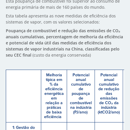
Esta poupança de combustível foi superior ao consumo de
energia primária de mais de 160 países do mundo.
Esta tabela apresenta as nove medidas de eficiência dos
sistemas de vapor, com os valores selecionados:
Poupança de combustível e redução das emissões de CO₂
anuais cumulativas, percentagem de melhoria da eficiência
e potencial de vida útil das medidas de eficiência dos
sistemas de vapor industriais na China, classificadas pelo
seu CEC final
(custo da energia conservada)
Melhoria
Potencial
Potencial
D
típica em
anual
anual
t
% da
cumulativo
cumulativo
m
eficiência
de
de redução
(
energética
poupança
das
em
de
emissões
relação a
combustível
de CO₂ da
práticas
na indústria
indústria
de baixa
(PJ/ano)
(ktCO2/ano)
eficiência
1: Gestão do