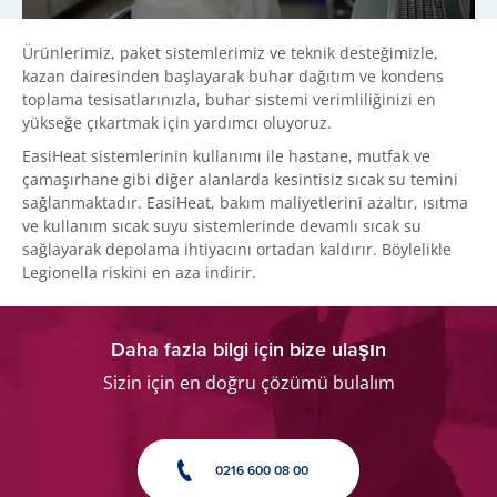
Ürünlerimiz, paket sistemlerimiz ve teknik desteğimizle,
kazan dairesinden başlayarak buhar dağıtım ve kondens
toplama tesisatlarınızla, buhar sistemi verimliliğinizi en
yükseğe çıkartmak için yardımcı oluyoruz.
EasiHeat sistemlerinin kullanımı ile hastane, mutfak ve
çamaşırhane gibi diğer alanlarda kesintisiz sıcak su temini
sağlanmaktadır. EasiHeat, bakım maliyetlerini azaltır, ısıtma
ve kullanım sıcak suyu sistemlerinde devamlı sıcak su
sağlayarak depolama ihtiyacını ortadan kaldırır. Böylelikle
Legionella riskini en aza indirir.
Daha fazla bilgi için bize ulaşın
Sizin için en doğru çözümü bulalım
0216 600 08 00