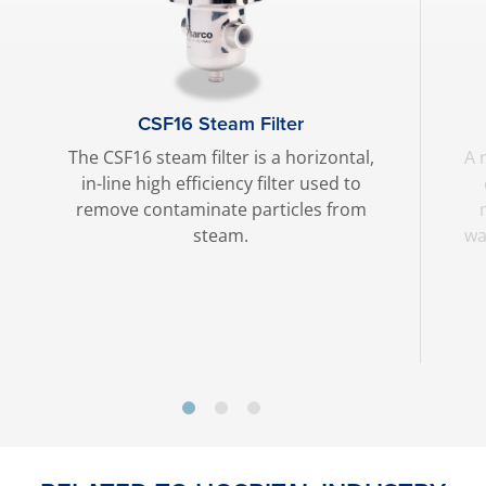
CSF16 Steam Filter
The CSF16 steam filter is a horizontal,
A 
in-line high efficiency filter used to
remove contaminate particles from
steam.
wa