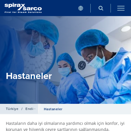
Hastaneler
Türkiye
/
Endüstriler
Hastaneler
Hastaların daha iyi olmalarına yardımcı olmak için konfor, iyi
korunan ve hijyenik çevre şartlarının sağlanmasında,