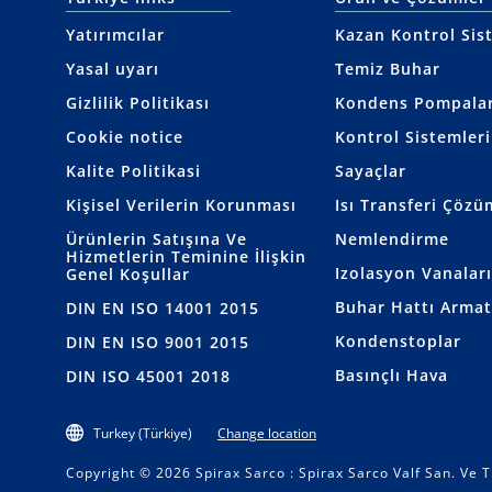
Yatırımcılar
Kazan Kontrol Sis
Yasal uyarı
Temiz Buhar
Gizlilik Politikası
Kondens Pompalar
Cookie notice
Kontrol Sistemleri
Kalite Politikasi
Sayaçlar
Kişisel Verilerin Korunması
Isı Transferi Çözü
Ürünlerin Satışına Ve
Nemlendirme
Hizmetlerin Teminine İlişkin
Izolasyon Vanaları
Genel Koşullar
Buhar Hattı Armat
DIN EN ISO 14001 2015
Kondenstoplar
DIN EN ISO 9001 2015
Basınçlı Hava
DIN ISO 45001 2018
Turkey (Türkiye)
Change location
Copyright © 2026 Spirax Sarco : Spirax Sarco Valf San. Ve T