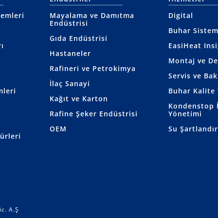
temleri
Mayalama ve Damıtma
Digital
Endüstrisi
Buhar Sistem
Gıda Endüstrisi
ı
EasiHeat Ins
Hastaneler
Montaj ve D
Rafineri ve Petrokimya
Servis ve Ba
İlaç Sanayi
mleri
Buhar Kalite 
Kağıt ve Karton
Kondenstop İ
Rafine Şeker Endüstrisi
Yönetimi
OEM
Su Şartlandı
ürleri
ic. A.Ş