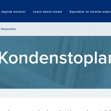
 kaynak merkezi
Learn about steam
Kaynaklar ve tasarım araçla
Search
Hizmetler
Kondenstopla