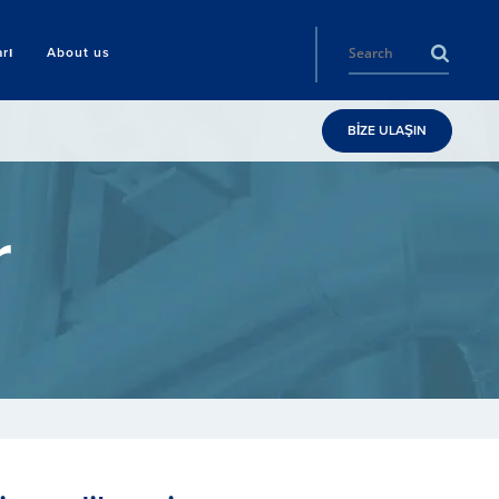
rı
About us
BİZE ULAŞIN
r