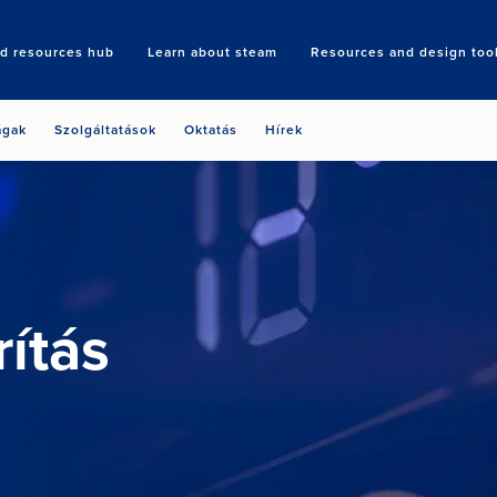
nd resources hub
Learn about steam
Resources and design too
Search
ágak
Szolgáltatások
Oktatás
Hírek
ítás