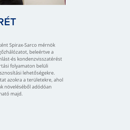
RÉT
ként Spirax-Sarco mérnök
gőzhálózatot, beleértve a
lást-és kondenzvisszatérést
ártási folyamaton belüli
sznosítási lehetőségekre.
at azokra a területekre, ahol
ak növeléséből adódóan
ható majd.