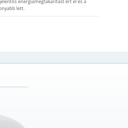
elentős energiamegtakarítást ért el és a
onyabb lett.