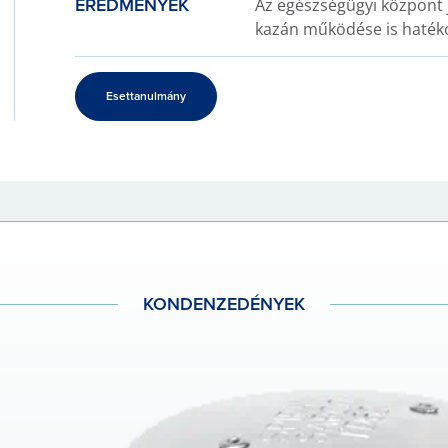
EREDMÉNYEK
Az egészségügyi központ j
kazán működése is haték
Esettanulmány
KONDENZE­DÉNYEK