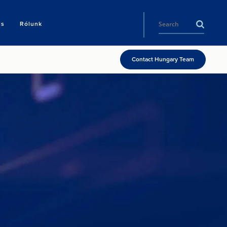
ls
Rólunk
Contact Hungary Team