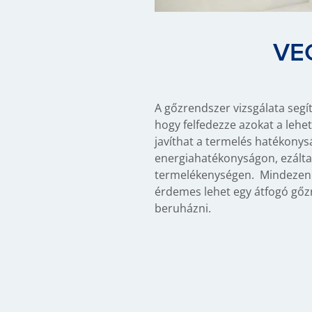
VE
A gőzrendszer vizsgálata segí
hogy felfedezze azokat a lehe
javíthat a termelés hatékonys
energiahatékonyságon, ezálta
termelékenységen. Mindezen 
érdemes lehet egy átfogó gőz
beruházni.