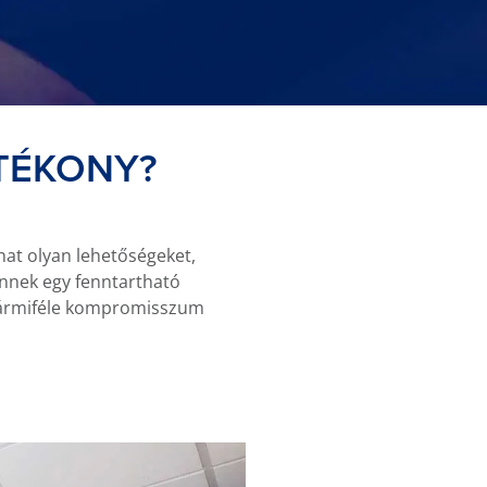
TÉKONY?
at olyan lehetőségeket,
 Önnek egy fenntartható
 bármiféle kompromisszum