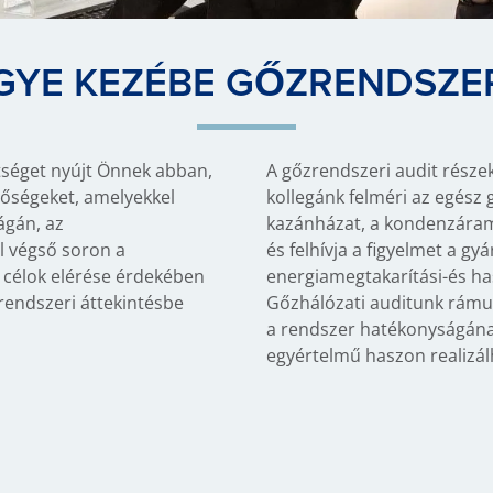
GYE KEZÉBE GŐZRENDSZE
tséget nyújt Önnek abban,
A gőzrendszeri audit része
tőségeket, amelyekkel
kollegánk felméri az egész 
ágán, az
kazánházat, a kondenzáram
l végső soron a
és felhívja a figyelmet a gy
célok elérése érdekében
energiamegtakarítási-és ha
rendszeri áttekintésbe
Gőzhálózati auditunk rámut
a rendszer hatékonyságán
egyértelmű haszon realizál