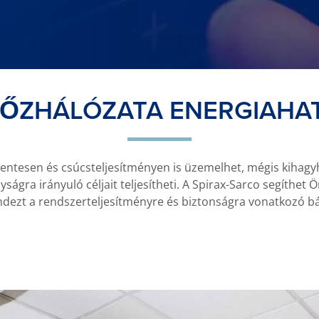
GŐZHÁLÓZATA ENERGIAHA
tesen és csúcsteljesítményen is üzemelhet, mégis kihagyh
ágra irányuló céljait teljesítheti. A Spirax-Sarco segíthet
indezt a rendszerteljesítményre és biztonságra vonatkozó