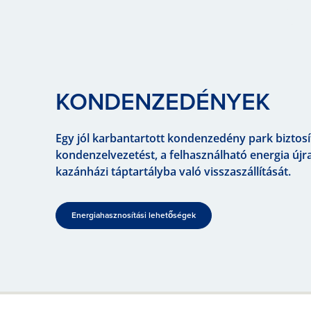
KONDENZE­DÉNYEK
Egy jól karbantartott kondenzedény park biztosí
kondenzelvezetést, a felhasználható energia újra
kazánházi táptartályba való visszaszállítását.
Energiahasznosítási lehetőségek