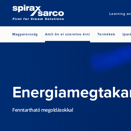
Learning a
Magyarország
Amit ön el szeretne érni
Termékek
Ipar
Energiamegtakar
Fenntartható megoldásokkal