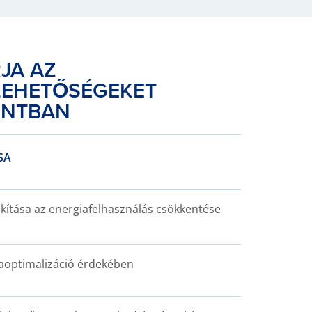
JA AZ
LEHETŐSÉGEKET
ONTBAN
SA
lakítása az energiafelhasználás csökkentése
iaoptimalizáció érdekében