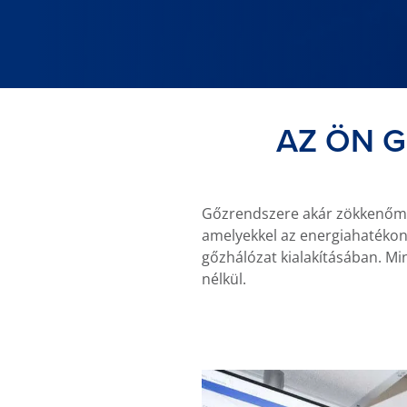
AZ ÖN 
Gőzrendszere akár zökkenőmen
amelyekkel az energiahatékonys
gőzhálózat kialakításában. M
nélkül.