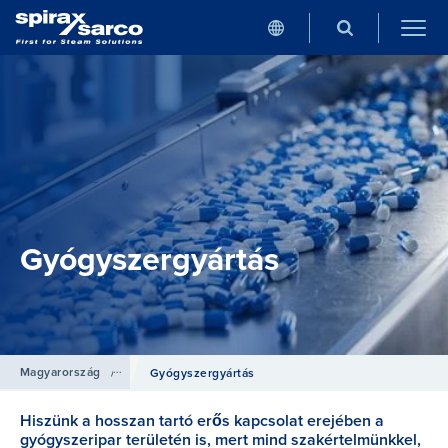
Gyógyszergyártás
Magyarország
/
Iparágak
Gyógyszergyártás
Hiszünk a hosszan tartó erős kapcsolat erejében a
gyógyszeripar területén is, mert mind szakértelmünkkel,