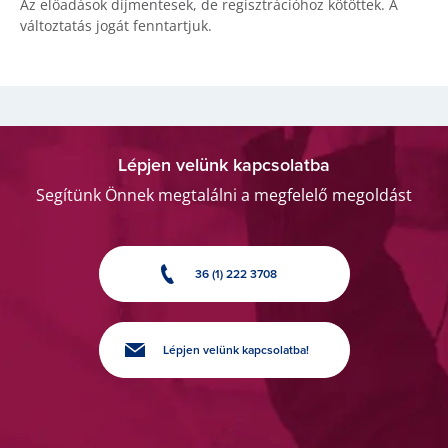
Az előadások díjmentesek, de regisztrációhoz kötöttek. A
változtatás jogát fenntartjuk.
Lépjen velünk kapcsolatba
Segítünk Önnek megtalálni a megfelelő megoldást
36 (1) 222 3708
Lépjen velünk kapcsolatba!