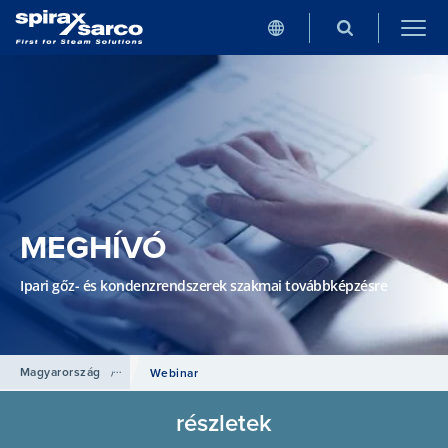
MEGHÍVÓ
Ipari gőz- és kondenzrendszerek szakmai továbbképzésre
Magyarország
/
Oktatás
Webinar
részletek