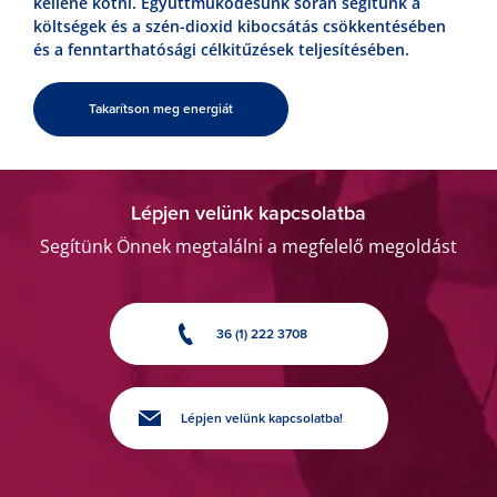
kellene kötni. Együttműködésünk során segítünk a
költségek és a szén-dioxid kibocsátás csökkentésében
és a fenntarthatósági célkitűzések teljesítésében.
Takarítson meg energiát
Lépjen velünk kapcsolatba
Segítünk Önnek megtalálni a megfelelő megoldást
36 (1) 222 3708
Lépjen velünk kapcsolatba!