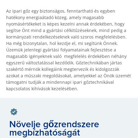
Az ipari gőz egy biztonságos, fenntartható és egyben
hatékony energiaátadó közeg, amely magasabb
nyomásértékeket is képes kezelni annak érdekében, hogy
segítse Önt mind a gyártási célkitűzéseknek, mind pedig a
kormányzati rendelkezéseknek való szoros megfelelésben.
Ha még bizonytalan, hol kezdje el, mi segítünk Önnek.
Üzemük jelenlegi gyártási folyamatainak fejlesztése a
magasabb igényeknek való megfelelés érdekében néhány
egyszerű változtatással kezdődik. Gőztechnikában jártas
szakértő mérnök kollegáink megtervezik és kidolgozzák
azokat a műszaki megoldásokat, amelyekkel az Önök üzemét
támogatni tudják a mindennapi ipari gőztechnikával
kapcsolatos kihívások kezelésében.
Növelje gőzrendszere
megbízhatóságát