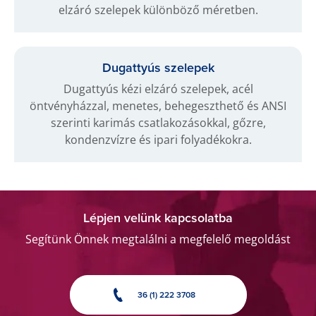
elzáró szelepek különböző méretben.
Dugattyús szelepek
Dugattyús kézi elzáró szelepek, acél
öntvényházzal, menetes, behegeszthető és ANSI
szerinti karimás csatlakozásokkal, gőzre,
kondenzvízre és ipari folyadékokra.
Lépjen velünk kapcsolatba
Segítünk Önnek megtalálni a megfelelő megoldást
36 (1) 222 3708