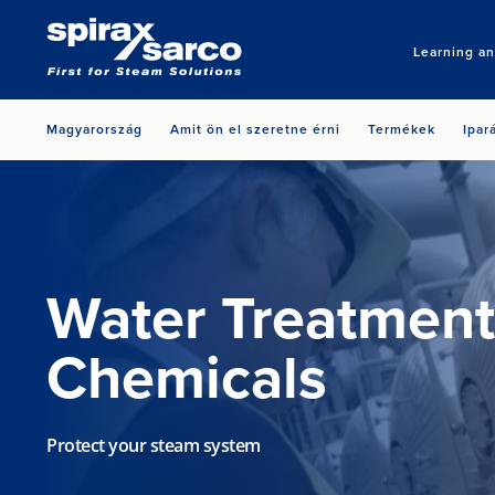
Learning a
Magyarország
Amit ön el szeretne érni
Termékek
Ipar
Water Treatment
Chemicals
Protect your steam system