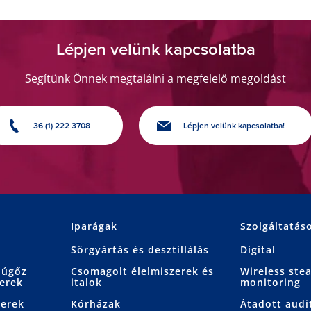
Lépjen velünk kapcsolatba
Segítünk Önnek megtalálni a megfelelő megoldást
36 (1) 222 3708
Lépjen velünk kapcsolatba!
Iparágak
Szolgáltatás
Sörgyártás és desztillálás
Digital
júgőz
Csomagolt élelmiszerek és
Wireless ste
erek
italok
monitoring
zerek
Kórházak
Átadott audi