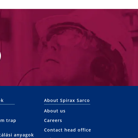
ok
About Spirax Sarco
About us
am trap
Careers
Contact head office
tálási anyagok