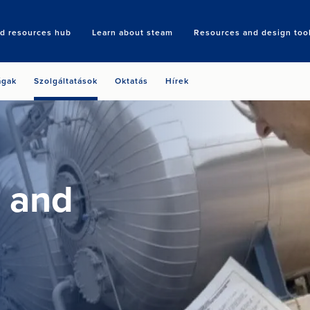
nd resources hub
Learn about steam
Resources and design too
Search
ágak
Szolgáltatások
Oktatás
Hírek
 and