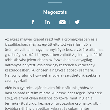
Megosztás
Az egész magyar csapat részt vett a csomagolásban és a
kiszállításban, még az együtt eltöltött vásárlási idő is
örömteli volt, ami nagy mennyiségek beszerzésére alkalmas,
gazdaságos raktári környezetben zajlott! A jelenlegi infláció
több kihívást jelent ebben az évszakban az anyagilag
hátrányos helyzetű családok egy részének a karácsonyi
készülődésben, különösen a nagycsaládosok számára.
Nagyon örülünk, hogy néhányuknak segíthetünk ezekkel a
csomagokkal!
Idén is a gyerekek ajándékaira fókuszáltunk (többször
használható rajzfilm mintás kulacsok, édességek, írószerek
stb.), valamint olyan hasznos dolgokra, mint higiéniai
termékek (tusfürdő, kézmosó, fürdőszobai csomagok, stb.),
továbbá néhány diabetikus kekszet és cukormentes