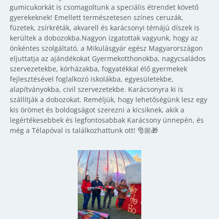
gumicukorkát is csomagoltunk a speciális étrendet követő
gyerekeknek! Emellett természetesen színes ceruzák,
füzetek, zsírkréták, akvarell és karácsonyi témájú díszek is
kerültek a dobozokba.Nagyon izgatottak vagyunk, hogy az
önkéntes szolgáltató, a Mikulásgyár egész Magyarországon
eljuttatja az ajándékokat Gyermekotthonokba, nagycsaládos
szervezetekbe, kórházakba, fogyatékkal élő gyermekek
fejlesztésével foglalkozó iskolákba, egyesületekbe,
alapítványokba, civil szervezetekbe. Karácsonyra ki is
szállítják a dobozokat. Reméljük, hogy lehetőségünk lesz egy
kis örömet és boldogságot szerezni a kicsiknek, akik a
legértékesebbek és legfontosabbak Karácsony ünnepén, és
még a Télapóval is találkozhattunk ott! 🎅🏼🎁