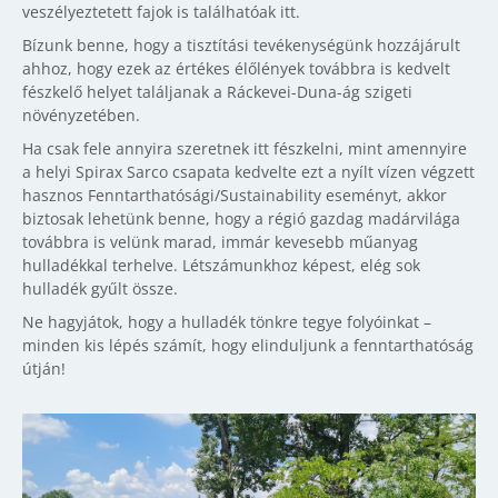
veszélyeztetett fajok is találhatóak itt.
Bízunk benne, hogy a tisztítási tevékenységünk hozzájárult
ahhoz, hogy ezek az értékes élőlények továbbra is kedvelt
fészkelő helyet találjanak a Ráckevei-Duna-ág szigeti
növényzetében.
Ha csak fele annyira szeretnek itt fészkelni, mint amennyire
a helyi Spirax Sarco csapata kedvelte ezt a nyílt vízen végzett
hasznos Fenntarthatósági/Sustainability eseményt, akkor
biztosak lehetünk benne, hogy a régió gazdag madárvilága
továbbra is velünk marad, immár kevesebb műanyag
hulladékkal terhelve. Létszámunkhoz képest, elég sok
hulladék gyűlt össze.
Ne hagyjátok, hogy a hulladék tönkre tegye folyóinkat –
minden kis lépés számít, hogy elinduljunk a fenntarthatóság
útján!