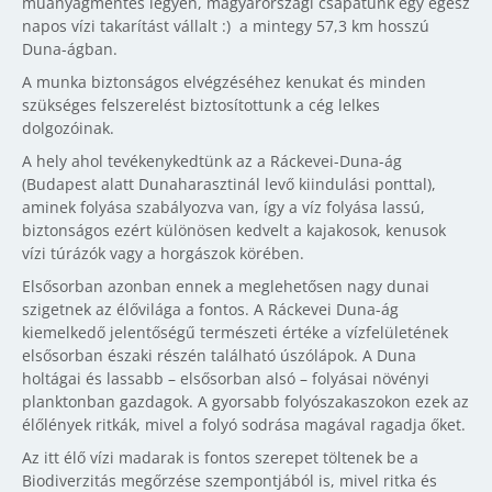
műanyagmentes legyen, magyarországi csapatunk egy egész
napos vízi takarítást vállalt :)
a mintegy 57,3 km hosszú
Duna-ágban.
A munka biztonságos elvégzéséhez kenukat és minden
szükséges felszerelést biztosítottunk a cég lelkes
dolgozóinak.
A hely ahol tevékenykedtünk az a Ráckevei-Duna-ág
(Budapest alatt Dunaharasztinál levő kiindulási ponttal),
aminek folyása szabályozva van, így a víz folyása lassú,
biztonságos ezért különösen kedvelt a kajakosok, kenusok
vízi túrázók vagy a horgászok körében.
Elsősorban azonban ennek a meglehetősen nagy dunai
szigetnek az élővilága a fontos. A Ráckevei Duna-ág
kiemelkedő jelentőségű természeti értéke a vízfelületének
elsősorban északi részén található úszólápok. A Duna
holtágai és lassabb – elsősorban alsó – folyásai növényi
planktonban gazdagok. A gyorsabb folyószakaszokon ezek az
élőlények ritkák, mivel a folyó sodrása magával ragadja őket.
Az itt élő vízi madarak is fontos szerepet töltenek be a
Biodiverzitás megőrzése szempontjából is, mivel ritka és