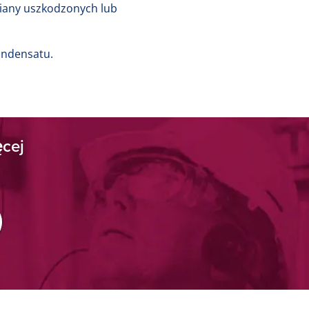
iany uszkodzonych lub
ondensatu.
ęcej