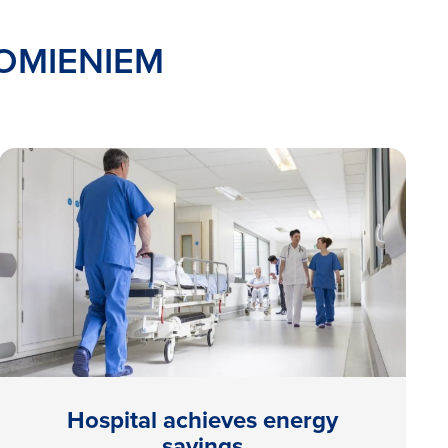
OMIENIEM
Hospital achieves energy
savings