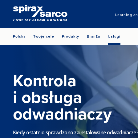
Learning a
Polska
Twoje cele
Produkty
Branża
Usługi
Kontrola
i obsługa
odwadniaczy
Kiedy ostatnio sprawdzono zainstalowane odwadniacze?