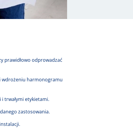
leży prawidłowo odprowadzać
ięki wdrożeniu harmonogramu
i trwałymi etykietami.
o danego zastosowania.
stalacji.