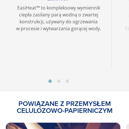
EasiHeat™ to kompleksowy wymiennik
ciepła zasilany parą wodną o zwartej
konstrukcji, używany do ogrzewania
w procesie i wytwarzania gorącej wody.
C
POWIĄZANE Z PRZEMYSŁEM
CELULOZOWO-PAPIERNICZYM