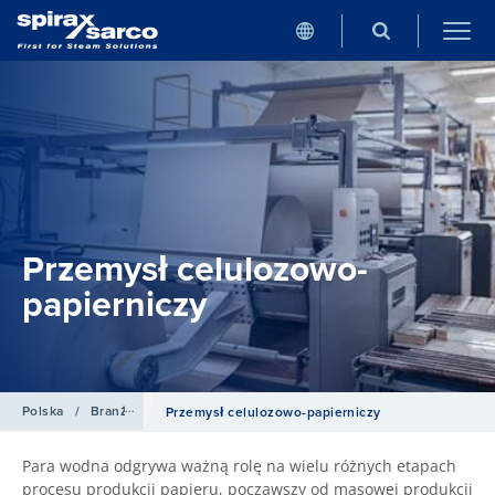
Przemysł celulozowo-
papierniczy
Polska
/
Branża
Przemysł celulozowo-papierniczy
Para wodna odgrywa ważną rolę na wielu różnych etapach
procesu produkcji papieru, począwszy od masowej produkcji