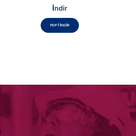
İndir
PDF'İ İNDİR