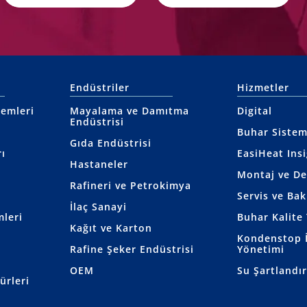
Endüstriler
Hizmetler
temleri
Mayalama ve Damıtma
Digital
Endüstrisi
Buhar Sistem
Gıda Endüstrisi
ı
EasiHeat Ins
Hastaneler
Montaj ve D
Rafineri ve Petrokimya
Servis ve Ba
İlaç Sanayi
mleri
Buhar Kalite 
Kağıt ve Karton
Kondenstop İ
Rafine Şeker Endüstrisi
Yönetimi
OEM
Su Şartlandı
ürleri