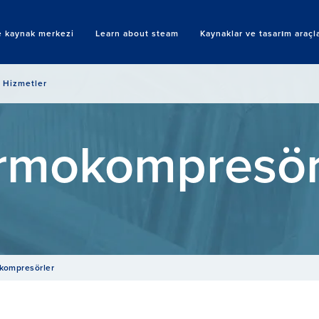
 kaynak merkezi
Learn about steam
Kaynaklar ve tasarım araçla
Search
Hizmetler
rmokompresör
kompresörler