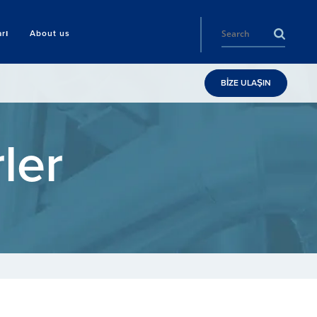
rı
About us
BİZE ULAŞIN
ler