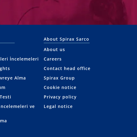
About Spirax Sarco
About us
leri İncelemeleri
Careers
ights
Contact head office
evreye Alma
Spirax Group
kım
Cookie notice
Testi
Privacy policy
ncelemeleri ve
Legal notice
rma