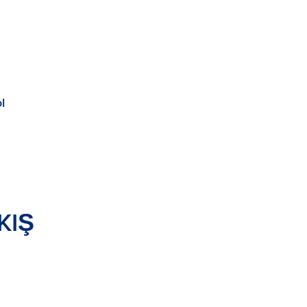
l
KIŞ