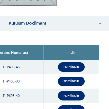
Kurulum Dokümanı
ferans Numarası
İndir
TI-P405-45
PDF'İ İNDİR
TI-P405-33
PDF'İ İNDİR
TI-P693-40
PDF'İ İNDİR