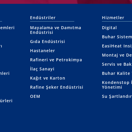
Endüstriler
Hizmetler
temleri
Mayalama ve Damıtma
Digital
Endüstrisi
Buhar Sistem
Gıda Endüstrisi
ı
EasiHeat Ins
Hastaneler
Montaj ve D
Rafineri ve Petrokimya
Servis ve Ba
İlaç Sanayi
mleri
Buhar Kalite 
Kağıt ve Karton
Kondenstop İ
Rafine Şeker Endüstrisi
Yönetimi
OEM
Su Şartlandı
ürleri