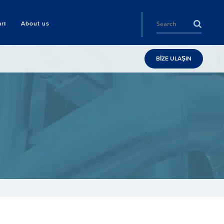
rı
About us
BİZE ULAŞIN