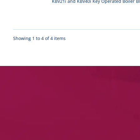
KBV21i and KBV40i Key Operated Boiler 
Showing 1 to 4 of 4 items