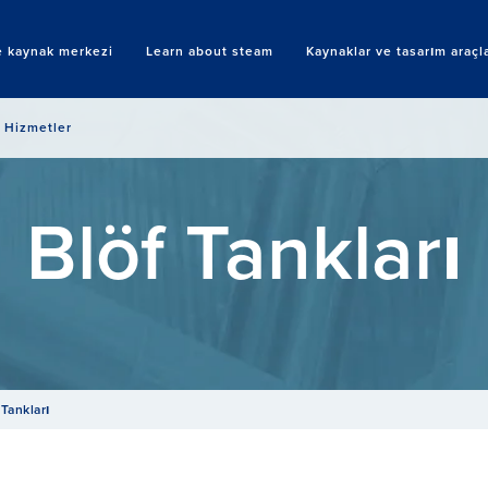
 kaynak merkezi
Learn about steam
Kaynaklar ve tasarım araçla
Search
Hizmetler
Blöf Tankları
 Tankları