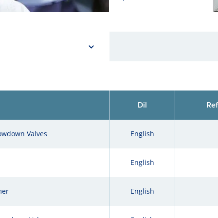
Dil
Re
lowdown Valves
English
English
mer
English