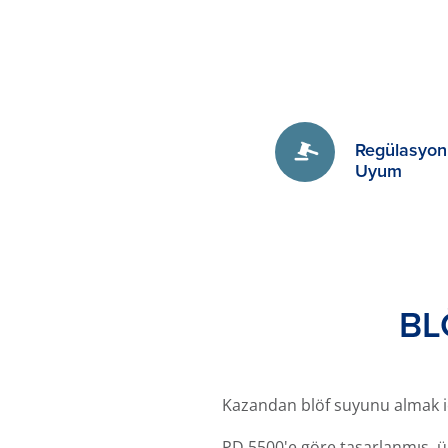
Regülasyon
Uyum
BL
Kazandan blöf suyunu almak içi
PD 5500'e göre tasarlanmış, ü