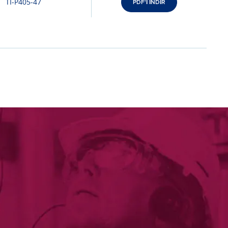
TI-P405-47
PDF'İ İNDİR