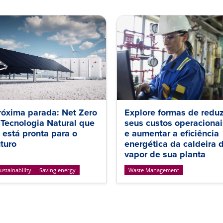
róxima parada: Net Zero
Explore formas de reduz
 Tecnologia Natural que
seus custos operacionai
á está pronta para o
e aumentar a eficiência
uturo
energética da caldeira 
vapor de sua planta
ustainability
Saving energy
Waste Management