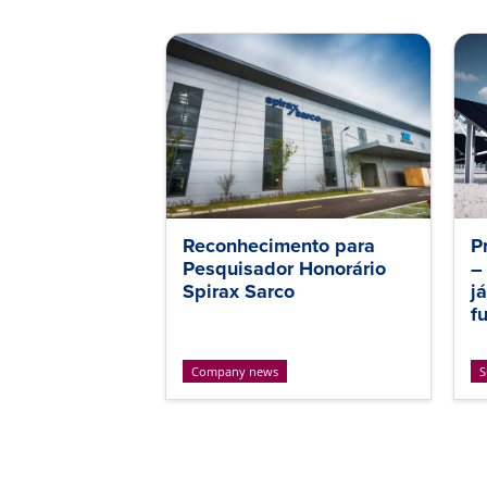
Reconhecimento para
P
Pesquisador Honorário
–
Spirax Sarco
j
f
Company news
S