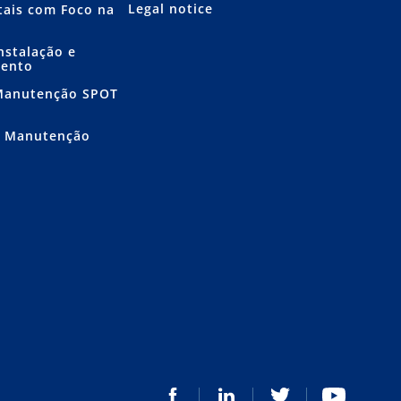
Legal notice
itais com Foco na
nstalação e
mento
 Manutenção SPOT
e Manutenção