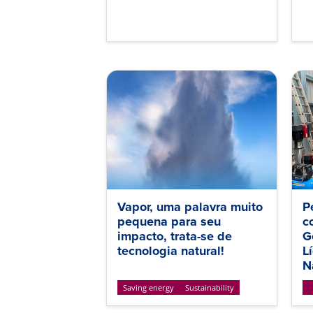
Vapor, uma palavra muito
P
pequena para seu
c
impacto, trata-se de
G
tecnologia natural!
L
N
Saving energy
Sustainability