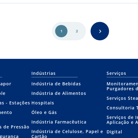
1
2
Indústrias
Serviços
Vapor
Indústria de Bebidas
Monitoramen
Purgadores 
ole
Indústria de Alimentos
Serviços Ste
as - Estações
Hospitais
Consultoria 
mento
Óleo e Gás
Serviços de 
Indústria Farmacêutica
Aplicação e 
s de Pressão
Indústria de Celulose, Papel e
Digital
egurança
Cartão