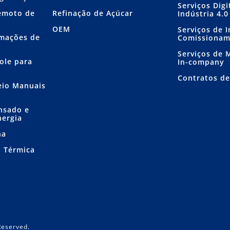
Serviços Dig
emoto de
Refinação de Açúcar
Indústria 4.0
OEM
Serviços de I
mações de
Comissiona
Serviços de
ole para
In-company
Contratos d
eio Manuais
nsado e
nergia
ha
a Térmica
Reserved.