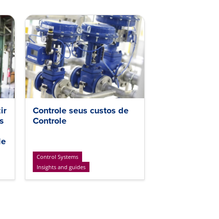
ir
Controle seus custos de
s
Controle
de
Control Systems
Insights and guides