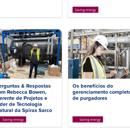
Saving energy
erguntas & Respostas
Os benefícios do
om Rebecca Bowen,
gerenciamento complet
erente de Projetos e
de purgadores
íder de Tecnologia
atural da Spirax Sarco
Saving energy
Saving energy