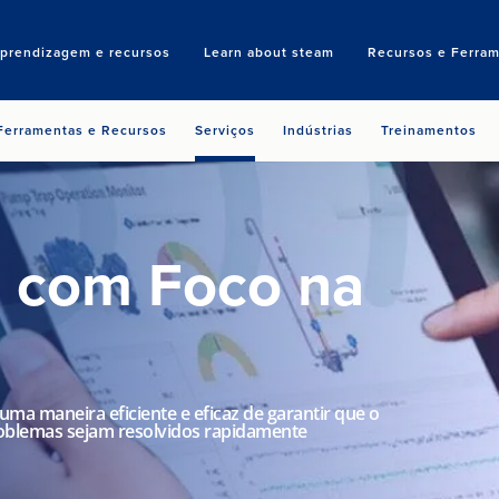
aprendizagem e recursos
Learn about steam
Recursos e Ferram
Search
Ferramentas e Recursos
Serviços
Indústrias
Treinamentos
s com Foco na
uma maneira eficiente e eficaz de garantir que o
roblemas sejam resolvidos rapidamente