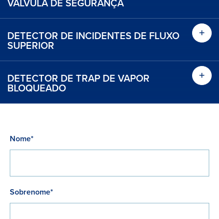
VÁLVULA DE SEGURANÇA
Find out more
DETECTOR DE INCIDENTES DE FLUXO
Find
SUPERIOR
Find out more
DETECTOR DE TRAP DE VAPOR
Saib
BLOQUEADO
Find out more
Nome*
Find out more
Sobrenome*
Saiba Mais