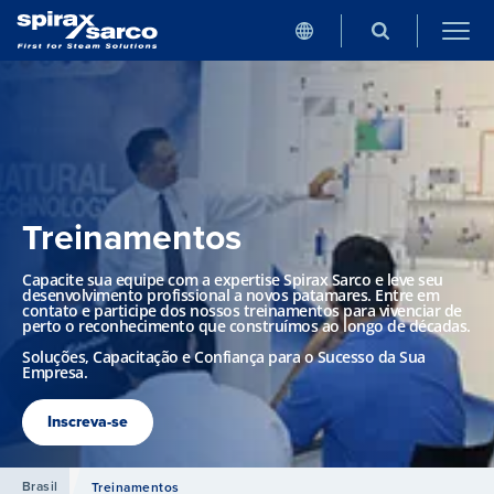
Treinamentos
Capacite sua equipe com a expertise Spirax Sarco e leve seu
desenvolvimento profissional a novos patamares. Entre em
contato e participe dos nossos treinamentos para vivenciar de
perto o reconhecimento que construímos ao longo de décadas.
Soluções, Capacitação e Confiança para o Sucesso da Sua
Empresa.
Inscreva-se
Brasil
Treinamentos