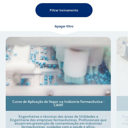
Filtrar treinamento
Apagar filtro
Curso de Aplicação do Vapor na Indústria Farmacêutica -
CAVIF
Engenheiros e técnicos das áreas de Utilidades e
Eng
Engenharia das empresas farmacêuticas. Profissionais que
d
atuam em prevenção de contaminação em industrias
emp
farmacêuticas, cuidados com a saúde e afins.