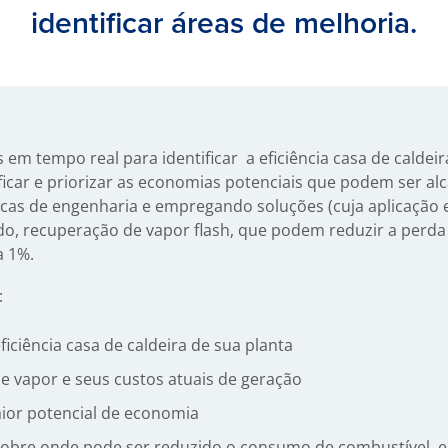
identificar áreas de melhoria.
em tempo real para identificar a eficiência casa de caldeir
car e priorizar as economias potenciais que podem ser al
as de engenharia e empregando soluções (cuja aplicação e
, recuperação de vapor flash, que podem reduzir a perda
a 1%.
:
 eficiência casa de caldeira de sua planta
de vapor e seus custos atuais de geração
aior potencial de economia
obre onde pode ser reduzido o consumo de combustível, e