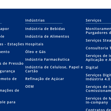
Indústrias
Serviços
Vapor
Indústria de Bebidas
Monitoramen
Purgadores 
ole
Indústria de Alimentos
Serviços Ste
as - Estações
Hospitais
Consultoria 
mento
Óleo e Gás
Serviços de 
Indústria Farmacêutica
Aplicação e 
s de Pressão
Indústria de Celulose, Papel e
Digital
egurança
Cartão
Serviços Dig
emoto de
Refinação de Açúcar
Indústria 4.0
OEM
Serviços de I
mações de
Comissiona
Serviços de
ole para
In-company
Contratos d