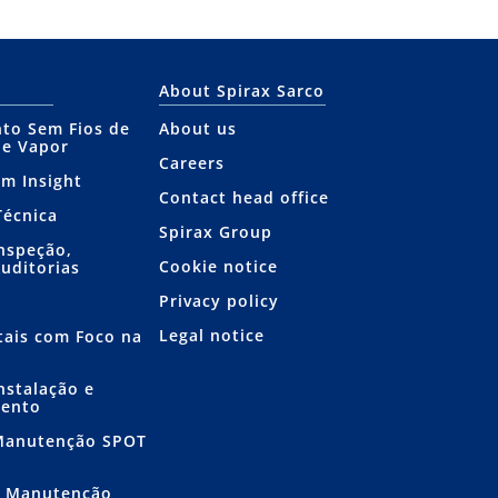
About Spirax Sarco
to Sem Fios de
About us
de Vapor
Careers
am Insight
Contact head office
Técnica
Spirax Group
Inspeção,
Cookie notice
Auditorias
Privacy policy
Legal notice
itais com Foco na
nstalação e
mento
 Manutenção SPOT
e Manutenção