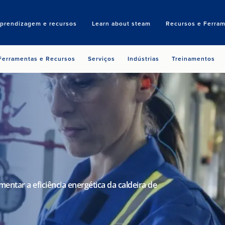
aprendizagem e recursos
Learn about steam
Recursos e Ferram
Search
Ferramentas e Recursos
Serviços
Indústrias
Treinamentos
entar a eficiência energética da caldeira de