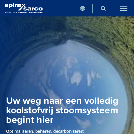
Uw weg naar een volledig
koolstofvrij stoomsysteem
begint hier
Optimaliseren, beheren, decarboniseren: