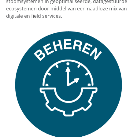
stoomsystemen in geoptimaliseerde, datagestuurde
ecosystemen door middel van een naadloze mix van
digitale en field services.