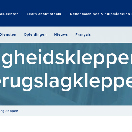
ols-center
Learn about steam
Rekenmachines & hulpmiddelen b
Search
Diensten
Opleidingen
Nieuws
Français
ligheidskleppe
erugslagklepp
slagkleppen