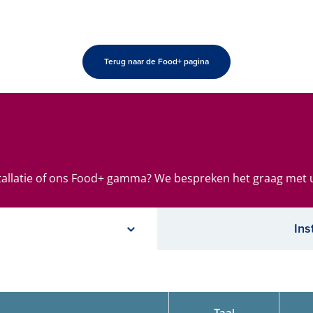
Terug naar de Food+ pagina
tallatie of ons Food+ gamma? We bespreken het graag met 
Ins
Taal