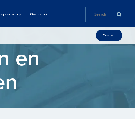
ij ontwerp
Over ons
Contact
n en
en