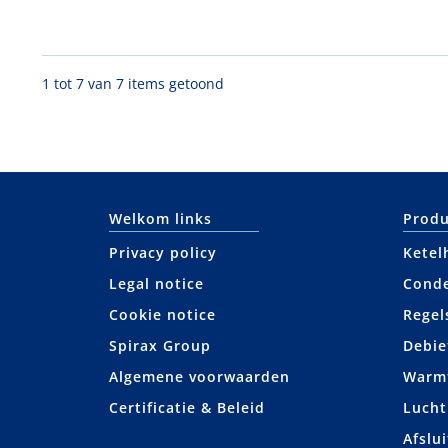
1 tot 7 van 7 items getoond
Welkom links
Produ
Privacy policy
Ketel
Legal notice
Cond
Cookie notice
Regel
Spirax Group
Debie
Algemene voorwaarden
Warmt
Certificatie & Beleid
Lucht
Afslui