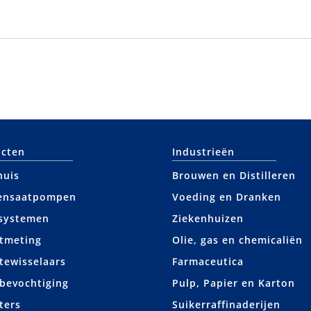
cten
Industrieën
huis
Brouwen en Distilleren
ensaatpompen
Voeding en Dranken
systemen
Ziekenhuizen
tmeting
Olie, gas en chemicaliën
ewisselaars
Farmaceutica
bevochtiging
Pulp, Papier en Karton
ters
Suikerraffinaderijen