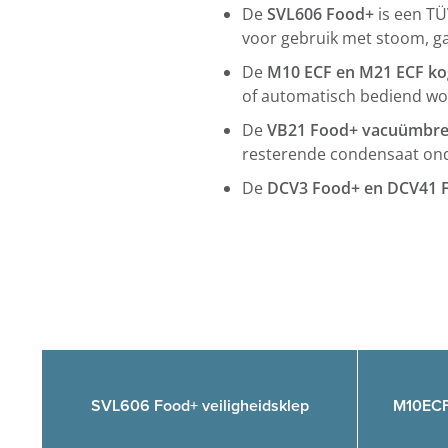
De
SVL606 Food+
is een TÜ
voor gebruik met stoom, ga
De
M10 ECF en M21 ECF kog
of automatisch bediend wo
De
VB21 Food+ vacuümbre
resterende condensaat ond
De
DCV3 Food+ en DCV41 F
SVL606 Food+ veiligheidsklep
M10ECF 