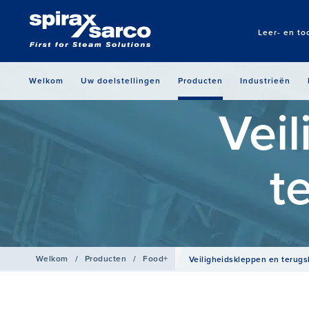
Leer- en to
Welkom
Uw doelstellingen
Producten
Industrieën
Vei
t
Welkom
/
Producten
/
Food+
Veiligheidskleppen en terug