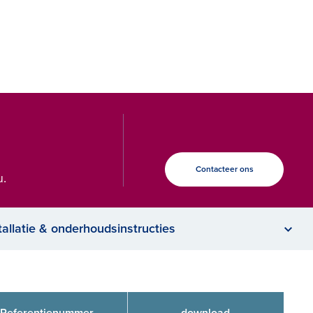
Contacteer ons
u.
tallatie & onderhoudsinstructies
Referentienummer
download