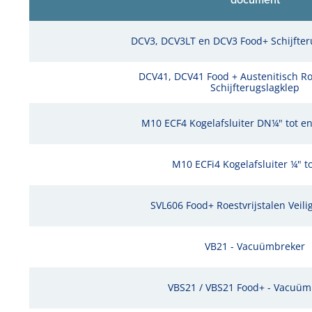
DCV3, DCV3LT en DCV3 Food+ Schijfte
DCV41, DCV41 Food + Austenitisch Ro
Schijfterugslagklep
M10 ECF4 Kogelafsluiter DN¼" tot 
M10 ECFi4 Kogelafsluiter ¼" t
SVL606 Food+ Roestvrijstalen Veili
VB21 - Vacuümbreker
VBS21 / VBS21 Food+ - Vacuüm