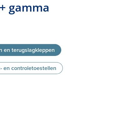
od+ gamma
n en terugslagkleppen
- en controletoestellen