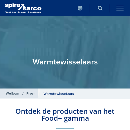
Warmtewisselaars
Welkom
/
Producten
/
Food+
Warmtewisselaars
Ontdek de producten van het
Food+ gamma