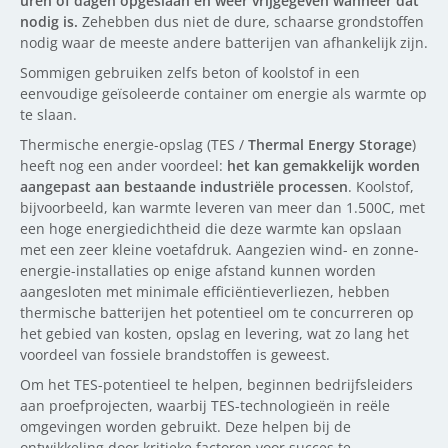
uren of dagen opgeslaan en weer vrijgegeven wanneer dat
nodig is.
Zehebben dus niet de dure, schaarse grondstoffen
nodig waar de meeste andere batterijen van afhankelijk zijn.
Sommigen gebruiken zelfs beton of koolstof in een
eenvoudige geïsoleerde container om energie als warmte op
te slaan.
Thermische energie-opslag (TES /
Thermal Energy Storage
)
heeft nog een ander voordeel:
het kan gemakkelijk worden
aangepast aan bestaande industriële processen
. Koolstof,
bijvoorbeeld, kan warmte leveren van meer dan 1.500C, met
een hoge energiedichtheid die deze warmte kan opslaan
met een zeer kleine voetafdruk. Aangezien wind- en zonne-
energie-installaties op enige afstand kunnen worden
aangesloten met minimale efficiëntieverliezen, hebben
thermische batterijen het potentieel om te concurreren op
het gebied van kosten, opslag en levering, wat zo lang het
voordeel van fossiele brandstoffen is geweest.
Om het TES-potentieel te helpen, beginnen bedrijfsleiders
aan proefprojecten, waarbij TES-technologieën in reële
omgevingen worden gebruikt. Deze helpen bij de
ontwikkeling door kritieke factoren voor succes te