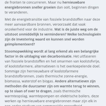
de fronten te concurreren. Maar nu
hernieuwbare
energiebronnen sneller groeien
dan ooit, beginnen dingen
te veranderen.
Met de energietransitie van fossiele brandstoffen naar deze
meer aanvaardbare bronnen, veroorzaakt dat vaak
onzekerheid voor de industrie.
Wat is de juiste weg om de
uitstoot onmiddellijk te verminderen? Welke technologieën
zijn de investering waard en kunnen snel worden
geïmplementeerd?
Stoomopwekking wordt al lang erkend als een belangrijke
factor in de uitdaging van decarbonisatie.
Het uitfaseren
van fossiele brandstoffen en het omarmen van koolstofvrije,
of koolstofarmere, alternatieven is het overkoepelende doel.
Sommige zijn hernieuwbare of koolstofarmere
brandstofbronnen, zoals thermische zonne-energie,
biomassa, waterstof en biogas.
Andere alternatieven zijn
methoden die duurzamer zijn om warmte terug te winnen,
op te slaan of over te dragen
, zoals thermische
warmteopslag, warmtepompen en elektrische boilers, deze
werken op hernieuwbare energiebronnen maar zijn elk in
een ander stadium van commerciële gereedheid.