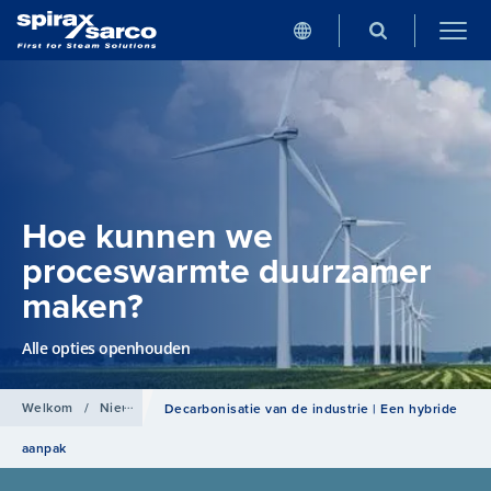
Hoe kunnen we
proceswarmte duurzamer
maken?
Alle opties openhouden
Welkom
/
Nieuws
Decarbonisatie van de industrie | Een hybride
aanpak