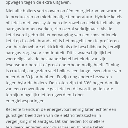
opwegen tegen de extra uitgaven.
Niet alle boilers vertrouwen op één energiebron om warmte
te produceren op middelmatige temperatuur. Hybride ketels
of ketels met twee systemen die zowel op elektriciteit als op
aardgas kunnen werken, zijn overal verkrijgbaar. Als de
ketel wordt gebruikt ter vervanging van een conventionele
ketel op fossiele brandstof, is het mogelijk om te profiteren
van hernieuwbare elektriciteit als die beschikbaar is, terwijl
aardgas zorgt voor continuïteit. Dit is waarschijnlijk het
voordeligst als de bestaande ketel het einde van zijn
levensduur bereikt of groot onderhoud nodig heeft. Timing
is cruciaal, aangezien veel boilers een lange levensduur van
meer dan 30 jaar hebben. Er zijn nog andere bezwaren
tegen hybride boilers. De kosten zijn tot 50% hoger dan die
van een conventionele gasketel en dit wordt op de korte
termijn mogelijk niet terugverdiend door
energiebesparingen.
Recente trends in de energievoorziening laten echter een
gunstiger beeld zien van de elektriciteitskosten in
vergelijking met aardgas. Dit kan leiden tot snellere
terugverdientijden voor dual-fuel en hybride ketels.