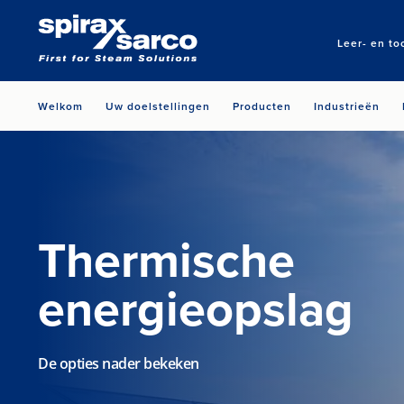
Leer- en to
Welkom
Uw doelstellingen
Producten
Industrieën
Thermische
energieopslag
De opties nader bekeken