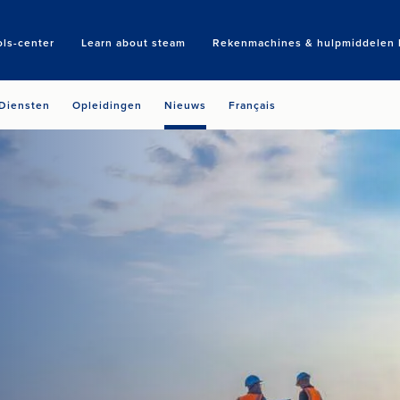
ols-center
Learn about steam
Rekenmachines & hulpmiddelen b
Search
Diensten
Opleidingen
Nieuws
Français