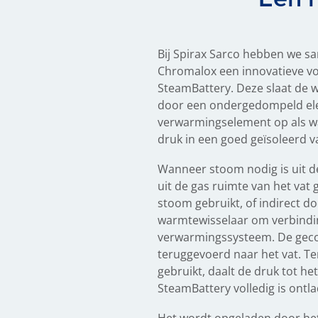
Bij Spirax Sarco hebben we s
Chromalox een innovatieve vo
SteamBattery. Deze slaat de 
door een ondergedompeld ele
verwarmingselement op als 
druk in een goed geïsoleerd va
Wanneer stoom nodig is uit d
uit de gas ruimte van het vat 
stoom gebruikt, of indirect d
warmtewisselaar om verbindi
verwarmingssysteem. De gec
teruggevoerd naar het vat. Te
gebruikt, daalt de druk tot h
SteamBattery volledig is ontl
Het wordt opgeladen door h