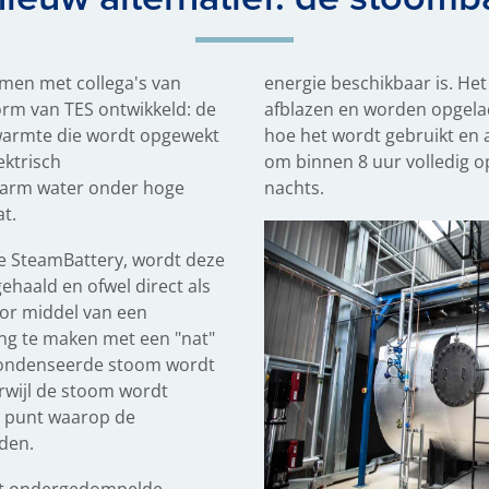
amen met collega's van
energie beschikbaar is. Het
rm van TES ontwikkeld: de
afblazen en worden opgeladen
warmte die wordt opgewekt
hoe het wordt gebruikt en al
ktrisch
om binnen 8 uur volledig op
warm water onder hoge
nachts.
t.
e SteamBattery, wordt deze
gehaald en ofwel direct als
oor middel van een
ng te maken met een "nat"
ondenseerde stoom wordt
rwijl de stoom wordt
et punt waarop de
aden.
et ondergedompelde