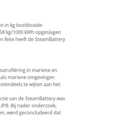
 in kg kooldioxide-
 8,58 kg/1000 kWh opgeslagen
In feite heeft de SteamBattery
eutrofiëring in mariene en
- als mariene omgevingen
rotendeels te wijten aan het
uctie van de SteamBattery was
IPB. Bij nader onderzoek,
ken, werd geconcludeerd dat