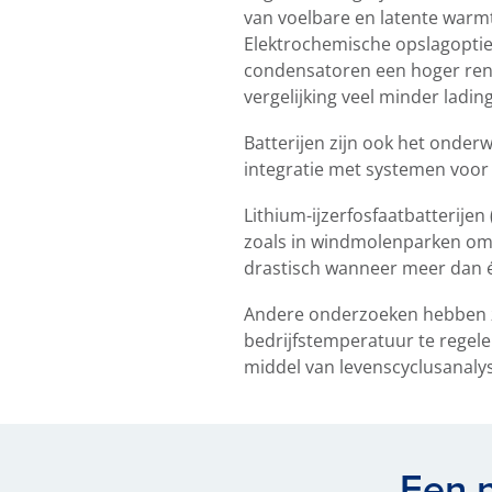
van voelbare en latente warm
Elektrochemische opslagoptie
condensatoren een hoger rend
vergelijking veel minder ladi
Batterijen zijn ook het onder
integratie met systemen voor
Lithium-ijzerfosfaatbatterije
zoals in windmolenparken om e
drastisch wanneer meer dan éé
Andere onderzoeken hebben zi
bedrijfstemperatuur te regel
middel van levenscyclusanalys
Een n