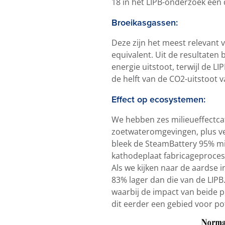
18 in het LIPB-onderzoek een 
Broeikasgassen:
Deze zijn het meest relevant
equivalent. Uit de resultaten
energie uitstoot, terwijl de L
de helft van de CO2-uitstoot 
Effect op ecosystemen:
We hebben zes milieueffectcat
zoetwateromgevingen, plus ve
bleek de SteamBattery 95% mind
kathodeplaat fabricageproces 
Als we kijken naar de aardse 
83% lager dan die van de LIPB
waarbij de impact van beide 
dit eerder een gebied voor po