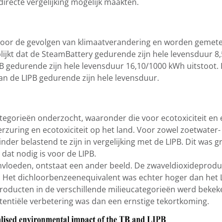
directe vergelijking mogelijk maakten.
 voor de gevolgen van klimaatverandering en worden gemeten
 blijkt dat de SteamBattery gedurende zijn hele levensduur
IPB gedurende zijn hele levensduur 16,10/1000 kWh uitstoot. 
van de LIPB gedurende zijn hele levensduur.
egorieën onderzocht, waaronder die voor ecotoxiciteit en 
rzuring en ecotoxiciteit op het land. Voor zowel zoetwater
er belastend te zijn in vergelijking met de LIPB. Dit was g
dat nodig is voor de LIPB.
invloeden, ontstaat een ander beeld. De zwaveldioxideprod
. Het dichloorbenzeenequivalent was echter hoger dan het L
producten in de verschillende milieucategorieën werd beke
tentiële verbetering was dan een ernstige tekortkoming.