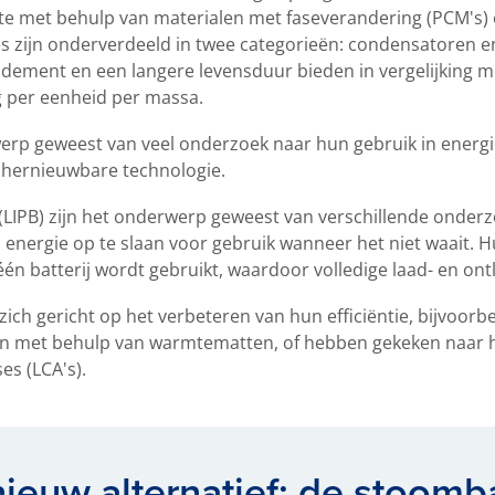
te met behulp van materialen met faseverandering (PCM's
s zijn onderverdeeld in twee categorieën: condensatoren en
ement en een langere levensduur bieden in vergelijking met
ng per eenheid per massa.
werp geweest van veel onderzoek naar hun gebruik in energi
 hernieuwbare technologie.
n (LIPB) zijn het onderwerp geweest van verschillende onder
nergie op te slaan voor gebruik wanneer het niet waait. Hu
n batterij wordt gebruikt, waardoor volledige laad- en ont
ch gericht op het verbeteren van hun efficiëntie, bijvoorb
en met behulp van warmtematten, of hebben gekeken naar h
es (LCA's).
ieuw alternatief: de stoomba