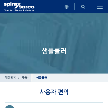
샘플쿨러
대한민국
/
제품
/
보일러 제어 시스템
샘플쿨러
사용자 편익