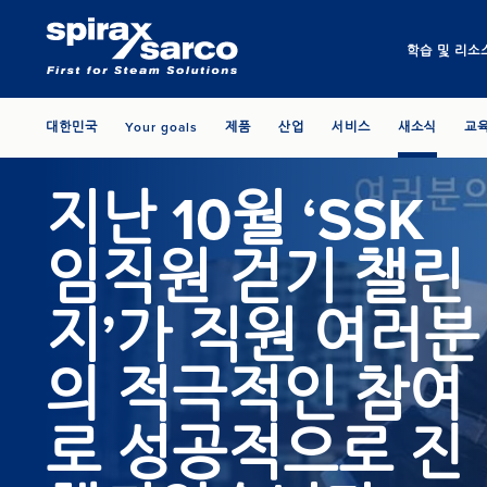
학습 및 리소
대한민국
Your goals
제품
산업
서비스
새소식
교
지난 10월 ‘SSK
임직원 걷기 챌린
지’가 직원 여러분
의 적극적인 참여
로 성공적으로 진